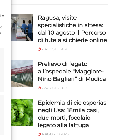
 Le
Ragusa, visite
e
specialistiche in attesa:
do
dal 10 agosto il Percorso
o
di tutela si chiede online
7 AGOSTO 2026
Prelievo di fegato
all’ospedale “Maggiore-
Nino Baglieri” di Modica
7 AGOSTO 2026
Epidemia di ciclosporiasi
negli Usa: 18mila casi,
due morti, focolaio
legato alla lattuga
4 AGOSTO 2026