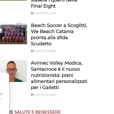
stasera i quarti della
Final Eight
7 AGOSTO 2026
Beach Soccer a Scoglitti,
We Beach Catania
pronta alla sfida
Scudetto
6 AGOSTO 2026
Avimec Volley Modica,
Santacroce è il nuovo
nutrizionista: piani
alimentari personalizzati
per i Galletti
Il
6 AGOSTO 2026
e
OTIZIE
SALUTE E BENESSERE