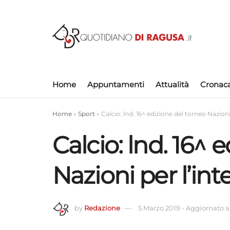
Home
Appuntamenti
Attualità
Cronac
Home
»
Sport
»
Calcio: lnd. 16^ edizione del torneo Nazioni
Calcio: lnd. 16^ 
Nazioni per l’in
by
Redazione
5 Marzo 2019
-
Aggiornato al