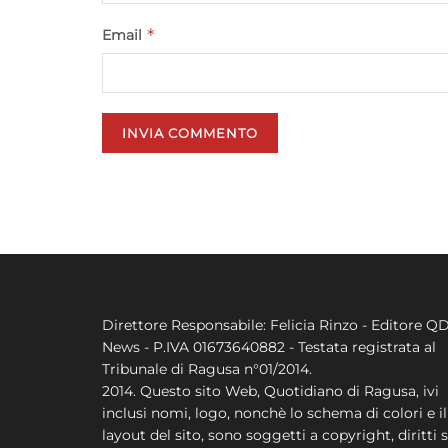
*
Email
Direttore Responsabile: Felicia Rinzo - Editore Q
News - P.IVA 01673640882 - Testata registrata al
Tribunale di Ragusa n°01/2014.
2014. Questo sito Web, Quotidiano di Ragusa, ivi
inclusi nomi, logo, nonchè lo schema di colori e il
layout del sito, sono soggetti a copyright, diritti s