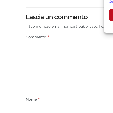
Ge
U
Lascia un commento
A
Il tuo indirizzo email non sarà pubblicato.
I campi
C
*
Commento
*
Nome