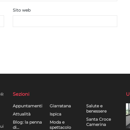
Sito web
Sezioni
U
DR
Appuntamenti
Giarratana
Salute e
benessere
Attualità
Ispica
Santa Croce
Blog: la penna
Moda e
Camerina
ui
di…
spettacolo