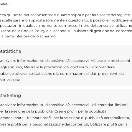
nzioni.
icca qui sotto per acconsentire a quanto sopra o per fare scelte dettagliate.
e scelte saranno applicate solamente a questo sito. È possibile modificare l
Send
Share
postazioni in qualsiasi momento, compreso il ritiro del consenso, utilizzan
pulsanti della Cookie Policy o cliccando sul pulsante di gestione del consens
A IN SPORT
lla parte inferiore dello schermo.
Statistiche
rchiviare informazioni su dispositivo e/o accedervi, Misurare le prestazioni
egli annunci, Misurare le prestazioni dei contenuti, Comprendere il
ragusa.it è composta da giornalisti, collaboratori e
ubblico attraverso statistiche o la combinazione di dati provenienti da
ione che ogni giorno lavorano per offrire notizie,
onti diverse.
curati dedicati alla Sicilia, all’attualità, alla politica,
 allo sport. Un team dinamico e indipendente che
Marketing
ità e affidabilità.
rchiviare informazioni su dispositivo e/o accedervi, Utilizzare dati limitati
er la selezione della pubblicità, Creare profili per la pubblicità
ersonalizzata, Utilizzare profili per la selezione di pubblicità personalizzata,
reare profili per la personalizzazione dei contenuti, Utilizzare profili per la
elezione di contenuti personalizzati, Sviluppare e migliorare i servizi,