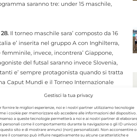
 programma saranno tre: under 15 maschile,
.
 28.
Il torneo maschile sara’ composto da 16
talia e’ inserita nel gruppo A con Inghilterra,
 femminile, invece, incontrera’ Giappone,
goniste del futsal saranno invece Slovenia,
ttanti e’ sempre protagonista quando si tratta
ma Caput Mundi e il Torneo Internazionale
osi che il Torneo delle Nazioni sia stato
Gestisci la tua privacy
nale Dilettanti, proprio perche’ la Lega
r fornire le migliori esperienze, noi e i nostri partner utilizziamo tecnologie
a nel campo dell’integrazione", ha detto
me i cookie per memorizzare e/o accedere alle informazioni del dispositivo. 
nsenso a queste tecnologie permetterà a noi e ai nostri partner di elaborar
vice-presidente vicario della Federcalcio, al
ti personali come il comportamento durante la navigazione o gli ID univoci
 questo sito e di mostrare annunci (non) personalizzati. Non acconsentire o
resentazione.
N
tirare il consenso può influire negativamente su alcune caratteristiche e