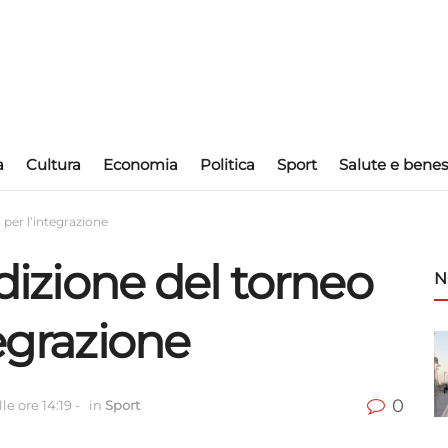
a
Cultura
Economia
Politica
Sport
Salute e benes
 per l’integrazione
edizione del torneo
N
tegrazione
0
le ore 14:19
-
in
Sport