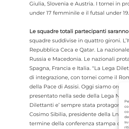
Giulia, Slovenia e Austria. I tornei in
under 17 femminile e il futsal under 19
Le squadre totali partecipanti saranno
squadre suddivise in quattro gironi. L’I
Repubblica Ceca e Qatar. La nazionale
Russia e Macedonia. Le nazionali prota
Spagna, Francia e Italia. "La Lega Dile
di integrazione, con tornei come il Ro
della Pace di Assisi. Oggi siamo orgogli
presentato nella sede della Lega Nazio
Pe
Dilettanti e’ sempre stata protagonist
co
co
Cosimo Sibilia, presidente della Lnd e 
da
su
termine della conferenza stampa di p
ri