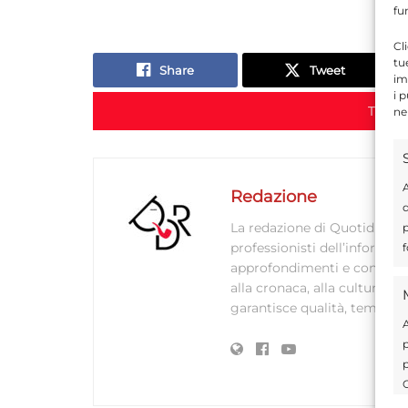
fu
Cl
tu
Share
Tweet
im
i 
TORN
ne
A
Redazione
d
La redazione di Quotidianodi
p
professionisti dell’informaz
f
approfondimenti e contenuti ac
alla cronaca, alla cultura e
garantisce qualità, tempestiv
A
p
p
C
s