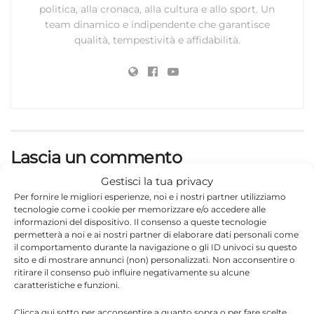
politica, alla cronaca, alla cultura e allo sport. Un
team dinamico e indipendente che garantisce
qualità, tempestività e affidabilità.
Lascia un commento
Gestisci la tua privacy
Il tuo indirizzo email non sarà pubblicato.
I campi
Per fornire le migliori esperienze, noi e i nostri partner utilizziamo
*
obbligatori sono contrassegnati
tecnologie come i cookie per memorizzare e/o accedere alle
informazioni del dispositivo. Il consenso a queste tecnologie
*
Commento
permetterà a noi e ai nostri partner di elaborare dati personali come
il comportamento durante la navigazione o gli ID univoci su questo
sito e di mostrare annunci (non) personalizzati. Non acconsentire o
ritirare il consenso può influire negativamente su alcune
caratteristiche e funzioni.
Clicca qui sotto per acconsentire a quanto sopra o per fare scelte