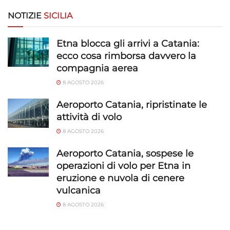
limitati per la selezione dei contenuti.
NOTIZIE
SICILIA
Funzionalità
Sempre attivo
Etna blocca gli arrivi a Catania:
Abbinare e combinare dati provenienti da altre
ecco cosa rimborsa davvero la
fonti di dati, Collegare diversi dispositivi,
compagnia aerea
Identificare i dispositivi in base alle informazioni
trasmesse automaticamente.
8 AGOSTO 2026
Aeroporto Catania, ripristinate le
Utilizzare dati di geolocalizzazione precisi,
attività di volo
Riconoscere i dispositivi in base a informazioni
richieste attivamente.
8 AGOSTO 2026
Aeroporto Catania, sospese le
Garantire la sicurezza, prevenire e
operazioni di volo per Etna in
rilevare frodi, correggere errori, Erogare
eruzione e nuvola di cenere
e presentare pubblicità e contenuto,
Sempre attivo
Salvare e comunicare le scelte sulla
vulcanica
privacy.
8 AGOSTO 2026