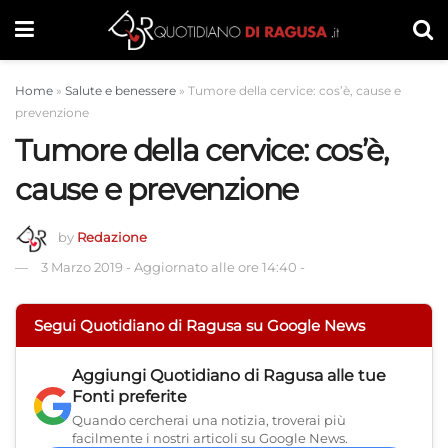
Home
»
Salute e benessere
»
Tumore della cervice: cos’è, cause e
prevenzione
Tumore della cervice: cos’è,
cause e prevenzione
by
Redazione
3 Marzo 2019
-
Aggiornato alle ore 14:40
-
Segui Quotidiano di Ragusa su Google News
Aggiungi
Quotidiano di Ragusa
alle tue
Fonti preferite
Quando cercherai una notizia, troverai più
facilmente i nostri articoli su Google News.