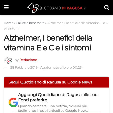
Home
»
Salute e benessere
»
Alzheimer, i benefici della vitamina E e C
e i sintomi
Alzheimer, i benefici della
vitamina E e C e i sintomi
by
Redazione
28 Febbraio 2019
-
Aggiornato alle ore 00:25
-
Segui Quotidiano di Ragusa su Google News
Aggiungi
Quotidiano di Ragusa
alle tue
Fonti preferite
Quando cercherai una notizia, troverai più
facilmente i nostri articoli su Google News.