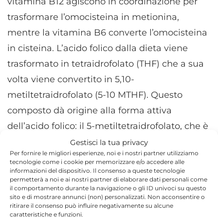
vitamina B12 agiscono in coordinazione per
trasformare l’omocisteina in metionina,
mentre la vitamina B6 converte l’omocisteina
in cisteina. L’acido folico dalla dieta viene
trasformato in tetraidrofolato (THF) che a sua
volta viene convertito in 5,10-
metiltetraidrofolato (5-10 MTHF). Questo
composto dà origine alla forma attiva
dell’acido folico: il 5-metiltetraidrofolato, che è
il composto del donatore del gruppo metilico
Gestisci la tua privacy
Per fornire le migliori esperienze, noi e i nostri partner utilizziamo
che consente la produzione di metionina e, di
tecnologie come i cookie per memorizzare e/o accedere alle
informazioni del dispositivo. Il consenso a queste tecnologie
conseguenza, la metilazione del DNA.
permetterà a noi e ai nostri partner di elaborare dati personali come
il comportamento durante la navigazione o gli ID univoci su questo
Pertanto, un deficit di questi cofattori coinvolti
sito e di mostrare annunci (non) personalizzati. Non acconsentire o
ritirare il consenso può influire negativamente su alcune
nella via dell’omocisteina blocca il ciclo,
caratteristiche e funzioni.