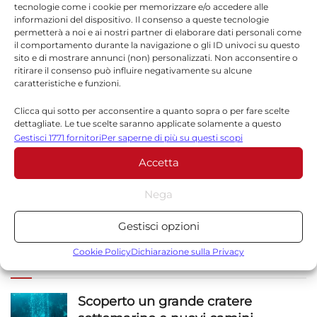
tecnologie come i cookie per memorizzare e/o accedere alle
*
Nome
informazioni del dispositivo. Il consenso a queste tecnologie
permetterà a noi e ai nostri partner di elaborare dati personali come
il comportamento durante la navigazione o gli ID univoci su questo
sito e di mostrare annunci (non) personalizzati. Non acconsentire o
ritirare il consenso può influire negativamente su alcune
*
Email
caratteristiche e funzioni.
Clicca qui sotto per acconsentire a quanto sopra o per fare scelte
dettagliate. Le tue scelte saranno applicate solamente a questo
sito. È possibile modificare le impostazioni in qualsiasi momento,
Gestisci 1771 fornitori
Per saperne di più su questi scopi
Sito web
compreso il ritiro del consenso, utilizzando i pulsanti della Cookie
Accetta
Policy o cliccando sul pulsante di gestione del consenso nella parte
inferiore dello schermo.
Nega
Statistiche
Gestisci opzioni
Archiviare informazioni su dispositivo e/o accedervi, Misurare le
prestazioni degli annunci, Misurare le prestazioni dei contenuti,
Cookie Policy
Dichiarazione sulla Privacy
NOTIZIE
SICILIA
Comprendere il pubblico attraverso statistiche o la
combinazione di dati provenienti da fonti diverse.
Scoperto un grande cratere
Marketing