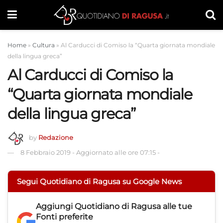
Home
»
Cultura
»
Al Carducci di Comiso la “Quarta giornata mondiale
della lingua greca”
Al Carducci di Comiso la
“Quarta giornata mondiale
della lingua greca”
by
Redazione
8 Febbraio 2019
-
Aggiornato alle ore 07:15
-
Segui Quotidiano di Ragusa su Google News
Aggiungi
Quotidiano di Ragusa
alle tue
Fonti preferite