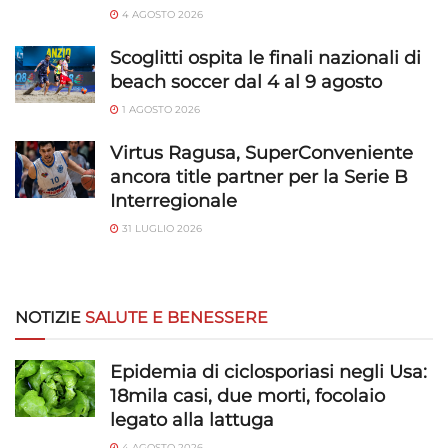
Garantire la sicurezza, prevenire e
4 AGOSTO 2026
rilevare frodi, correggere errori, Erogare
Scoglitti ospita le finali nazionali di
e presentare pubblicità e contenuto,
Sempre attivo
Salvare e comunicare le scelte sulla
beach soccer dal 4 al 9 agosto
privacy.
1 AGOSTO 2026
Virtus Ragusa, SuperConveniente
ancora title partner per la Serie B
Interregionale
31 LUGLIO 2026
NOTIZIE
SALUTE E BENESSERE
Epidemia di ciclosporiasi negli Usa:
18mila casi, due morti, focolaio
legato alla lattuga
4 AGOSTO 2026