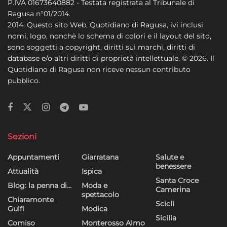
P.IVA 01673640882 - Testata registrata al Tribunale di
Ragusa n°01/2014.
2014. Questo sito Web, Quotidiano di Ragusa, ivi inclusi
nomi, logo, nonchè lo schema di colori e il layout del sito,
sono soggetti a copyright, diritti sui marchi, diritti di
database e/o altri diritti di proprietà intellettuale. © 2026. Il
Quotidiano di Ragusa non riceve nessun contributo
pubblico.
Sezioni
Appuntamenti
Giarratana
Salute e
benessere
Attualità
Ispica
Santa Croce
Blog: la penna di…
Moda e
Camerina
spettacolo
Chiaramonte
Scicli
Gulfi
Modica
Sicilia
Comiso
Monterosso Almo