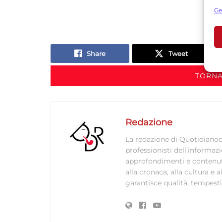
s
Ge
U
Share
Tweet
A
C
TORNA
Redazione
La redazione di Quotidianodi
professionisti dell’informaz
approfondimenti e contenuti ac
alla cronaca, alla cultura e
garantisce qualità, tempestiv