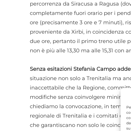
percorrenza da Siracusa a Ragusa (dove
completamente fuori orario per i pendol
ore (precisamente 3 ore e 7 minuti), ris
proveniente da Xirbi, in coincidenza c
due ore, pertanto il primo treno util
non è più alle 13,30 ma alle 15,31 con ar
Senza esitazioni Stefania Campo addebi
situazione non solo a Trenitalia ma an
inaccettabile che la Regione, committ
modifiche senza coinvolgere minimamen
chiediamo la convocazione, in tempi br
Pe
co
regionale di Trenitalia e i comitati dei
co
da
che garantiscano non solo le coincid
su