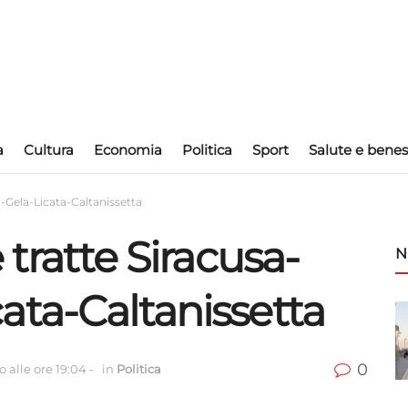
a
Cultura
Economia
Politica
Sport
Salute e benes
a-Gela-Licata-Caltanissetta
 tratte Siracusa-
N
ata-Caltanissetta
0
 alle ore 19:04
-
in
Politica