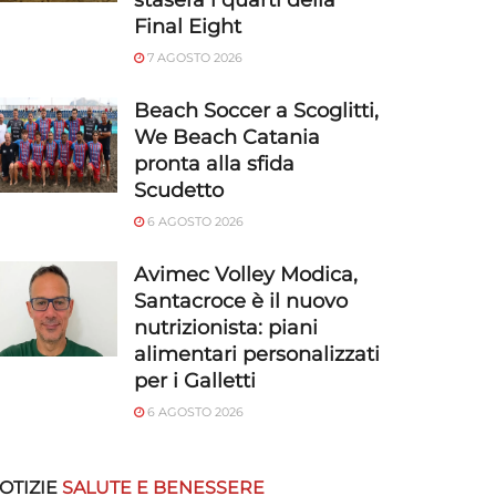
stasera i quarti della
Final Eight
7 AGOSTO 2026
Beach Soccer a Scoglitti,
We Beach Catania
pronta alla sfida
Scudetto
6 AGOSTO 2026
Avimec Volley Modica,
Santacroce è il nuovo
nutrizionista: piani
alimentari personalizzati
per i Galletti
6 AGOSTO 2026
OTIZIE
SALUTE E BENESSERE