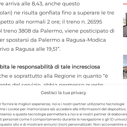
 arriva alle 8,43, anche questo
ari) ne risulta gonfiata fino a superare le tre
petto alle normali 2 ore; il treno n. 26595
ol treno 3808 da Palermo, viene posticipato di
e per spostarsi da Palermo a Ragusa-Modica
rivo a Ragusa alle 19,51”.
ta le responsabilità di tale incresciosa
che e soprattutto alla Regione in quanto “è
ente del servizio, abbia permesso queste
Gestisci la tua privacy
te l’utenza della tratta e in questo senso
evi, di un tavolo tecnico con la direzione
r fornire le migliori esperienze, noi e i nostri partner utilizziamo tecnologie
me i cookie per memorizzare e/o accedere alle informazioni del dispositivo. 
 viaggiatori pendolari per trovare soluzioni
nsenso a queste tecnologie permetterà a noi e ai nostri partner di elaborar
ti personali come il comportamento durante la navigazione o gli ID univoci
enze per Catania o Palermo ma anche le
 questo sito e di mostrare annunci (non) personalizzati. Non acconsentire o