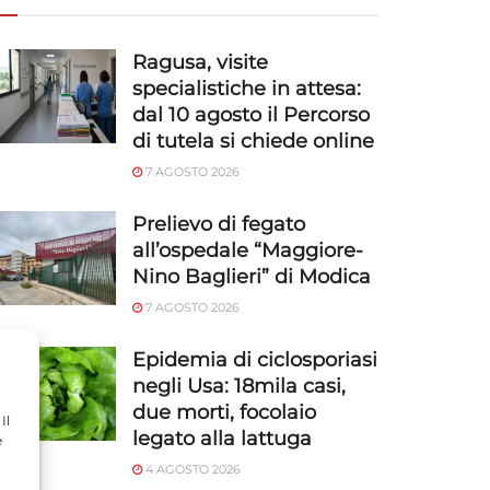
Ragusa, visite
specialistiche in attesa:
dal 10 agosto il Percorso
di tutela si chiede online
7 AGOSTO 2026
Prelievo di fegato
all’ospedale “Maggiore-
Nino Baglieri” di Modica
7 AGOSTO 2026
Epidemia di ciclosporiasi
negli Usa: 18mila casi,
due morti, focolaio
Il
legato alla lattuga
e
4 AGOSTO 2026