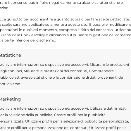
tirare il consenso può influire negativamente su alcune caratteristiche e
 e degli utenti diretti a Vittoria e Ragusa.
nzioni.
icca qui sotto per acconsentire a quanto sopra o per fare scelte dettagliate.
nto costruttivo con questo Governo regionale
e scelte saranno applicate solamente a questo sito. È possibile modificare l
postazioni in qualsiasi momento, compreso il ritiro del consenso, utilizzan
ne di commissioni e audizioni sembrano
pulsanti della Cookie Policy o cliccando sul pulsante di gestione del consens
orge che tanti bei programmi condivisi
lla parte inferiore dello schermo.
sumeci e i suoi assessori non possono
Statistiche
sone e cittadini contribuenti, semplicemente
rchiviare informazioni su dispositivo e/o accedervi, Misurare le prestazioni
atto di penna. Certe scelte vanno maturate e
egli annunci, Misurare le prestazioni dei contenuti, Comprendere il
più deboli e di chi ne subisce le conseguenze
ubblico attraverso statistiche o la combinazione di dati provenienti da
onti diverse.
rasporto pubblico siciliano, se si ha sincera
, invece, per come appare, solo per tirare a
Marketing
ro tale situazione erano stati il comitato
rchiviare informazioni su dispositivo e/o accedervi, Utilizzare dati limitati
inciale della Cub Trasporti. (da.di.)
er la selezione della pubblicità, Creare profili per la pubblicità
ersonalizzata, Utilizzare profili per la selezione di pubblicità personalizzata,
reare profili per la personalizzazione dei contenuti, Utilizzare profili per la