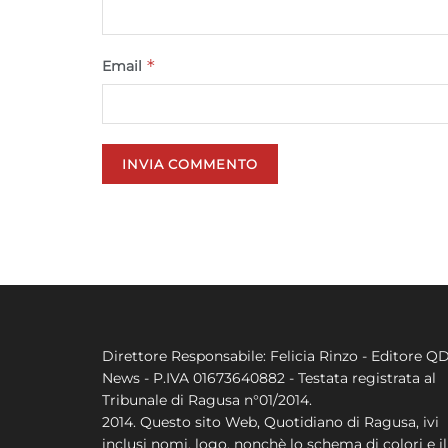
*
Email
Direttore Responsabile: Felicia Rinzo - Editore Q
News - P.IVA 01673640882 - Testata registrata al
Tribunale di Ragusa n°01/2014.
2014. Questo sito Web, Quotidiano di Ragusa, ivi
inclusi nomi, logo, nonchè lo schema di colori e il