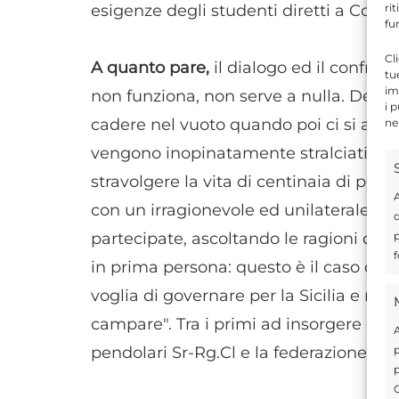
ri
esigenze degli studenti diretti a Comiso
fu
Cl
A quanto pare,
il dialogo ed il confro
tu
im
non funziona, non serve a nulla. Deci
i 
cadere nel vuoto quando poi ci si acc
ne
vengono inopinatamente stralciati. Mu
stravolgere la vita di centinaia di per
A
con un irragionevole ed unilaterale tr
d
partecipate, ascoltando le ragioni dei 
p
f
in prima persona: questo è il caso del t
voglia di governare per la Sicilia e non
campare". Tra i primi ad insorgere cont
A
pendolari Sr-Rg.Cl e la federazione prov
p
p
C