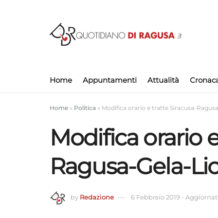
Home
Appuntamenti
Attualità
Cronac
Home
»
Politica
»
Modifica orario e tratte Siracusa-Ragus
Modifica orario e
Ragusa-Gela-Lic
by
Redazione
6 Febbraio 2019
-
Aggiornato