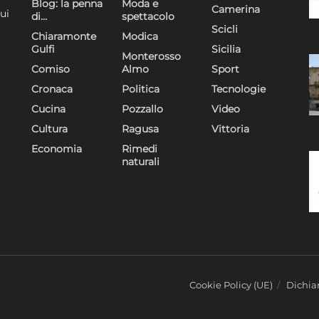
Blog: la penna
Moda e
Camerina
ui
di…
spettacolo
Scicli
Chiaramonte
Modica
Gulfi
Sicilia
Monterosso
Comiso
Almo
Sport
Cronaca
Politica
Tecnologie
Cucina
Pozzallo
Video
Cultura
Ragusa
Vittoria
Economia
Rimedi
naturali
Cookie Policy (UE)
Dichiar