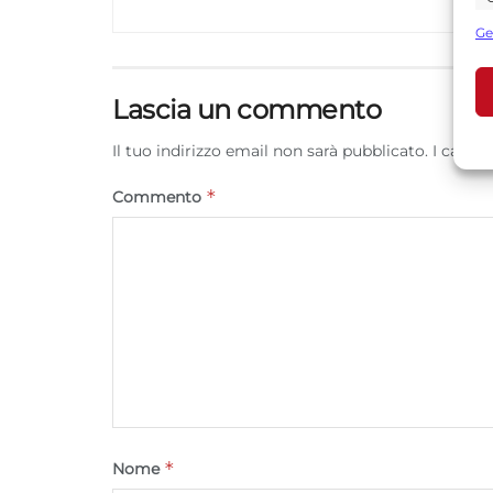
s
Ge
U
Lascia un commento
A
Il tuo indirizzo email non sarà pubblicato.
I campi
C
*
Commento
*
Nome