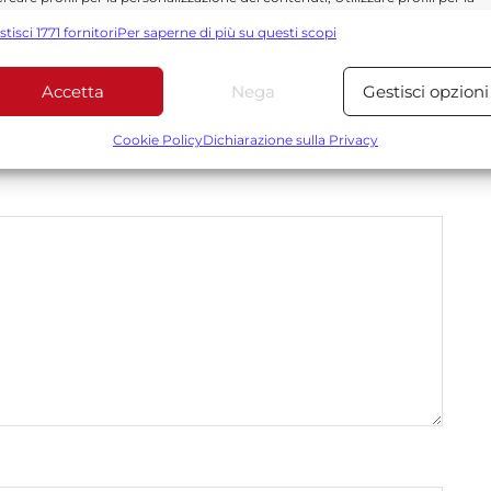
elezione di contenuti personalizzati, Sviluppare e migliorare i servizi,
stisci 1771 fornitori
Per saperne di più su questi scopi
tilizzare dati limitati per la selezione dei contenuti.
Accetta
Nega
Gestisci opzioni
Funzionalità
Sempre attiv
bbinare e combinare dati provenienti da altre fonti di dati,
Cookie Policy
Dichiarazione sulla Privacy
*
 obbligatori sono contrassegnati
ollegare diversi dispositivi, Identificare i dispositivi in base
alle informazioni trasmesse automaticamente.
Utilizzare dati di geolocalizzazione precisi, Riconoscere i
dispositivi in base a informazioni richieste attivamente.
Garantire la sicurezza, prevenire e rilevare frodi,
correggere errori, Erogare e presentare
Sempre attiv
pubblicità e contenuto, Salvare e comunicare le
scelte sulla privacy.