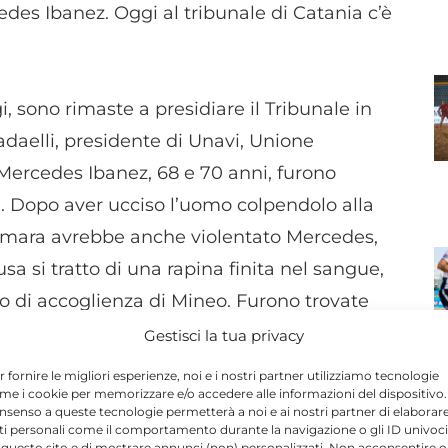
des Ibanez. Oggi al tribunale di Catania c’è
i, sono rimaste a presidiare il Tribunale in
adaelli, presidente di Unavi, Unione
Mercedes Ibanez, 68 e 70 anni, furono
te. Dopo aver ucciso l’uomo colpendolo alla
amara avrebbe anche violentato Mercedes,
a si tratto di una rapina finita nel sangue,
o di accoglienza di Mineo. Furono trovate
 i pantaloni chiazzati di sangue in un borsone,
Gestisci la tua privacy
riano indossava ciabatte e abiti di Vincenzo
r fornire le migliori esperienze, noi e i nostri partner utilizziamo tecnologie
debito.
me i cookie per memorizzare e/o accedere alle informazioni del dispositivo. 
nsenso a queste tecnologie permetterà a noi e ai nostri partner di elaborar
N
ti personali come il comportamento durante la navigazione o gli ID univoci
 questo sito e di mostrare annunci (non) personalizzati. Non acconsentire o