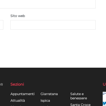
Sito web
Sezioni
U
DR
Appuntamenti
Giarratana
Salute e
benessere
Attualità
Ispica
Santa Croce