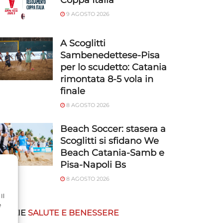
Coppa Italia
9 AGOSTO 2026
A Scoglitti
Sambenedettese-Pisa
per lo scudetto: Catania
rimontata 8-5 vola in
finale
8 AGOSTO 2026
Beach Soccer: stasera a
Scoglitti si sfidano We
Beach Catania-Samb e
Pisa-Napoli Bs
8 AGOSTO 2026
Il
e
OTIZIE
SALUTE E BENESSERE