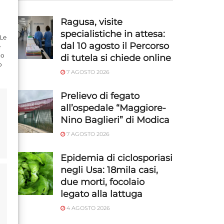
Ragusa, visite
specialistiche in attesa:
 Le
dal 10 agosto il Percorso
e
do
di tutela si chiede online
o
7 AGOSTO 2026
Prelievo di fegato
all’ospedale “Maggiore-
Nino Baglieri” di Modica
7 AGOSTO 2026
Epidemia di ciclosporiasi
negli Usa: 18mila casi,
due morti, focolaio
legato alla lattuga
4 AGOSTO 2026