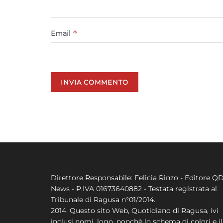
*
Email
Direttore Responsabile: Felicia Rinzo - Editore Q
News - P.IVA 01673640882 - Testata registrata al
Tribunale di Ragusa n°01/2014.
2014. Questo sito Web, Quotidiano di Ragusa, ivi
inclusi nomi, logo, nonchè lo schema di colori e il