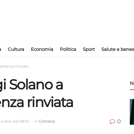
a
Cultura
Economia
Politica
Sport
Salute e benes
entenza rinviata
i Solano a
N
nza rinviata
0
 alle ore 08:15
-
in
Cronaca