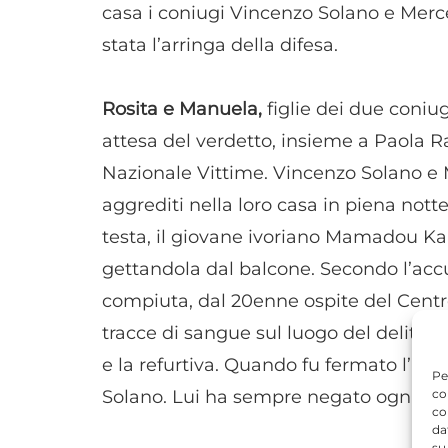
casa i coniugi Vincenzo Solano e Merce
stata l’arringa della difesa.
Rosita e Manuela,
figlie dei due coniug
attesa del verdetto, insieme a Paola R
Nazionale Vittime. Vincenzo Solano e 
aggrediti nella loro casa in piena not
testa, il giovane ivoriano Mamadou K
gettandola dal balcone. Secondo l’accus
compiuta, dal 20enne ospite del Centr
tracce di sangue sul luogo del delitto,
e la refurtiva. Quando fu fermato l’ivo
Pe
Solano. Lui ha sempre negato ogni ad
co
co
da
su