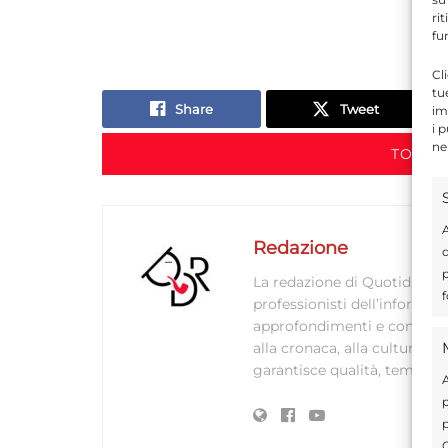
ri
fu
Cl
tu
Share
Tweet
im
i 
ne
TORNA
A
Redazione
d
p
La redazione di Quotidianodi
f
professionisti dell’informaz
approfondimenti e contenuti ac
alla cronaca, alla cultura e
garantisce qualità, tempestiv
A
p
p
C