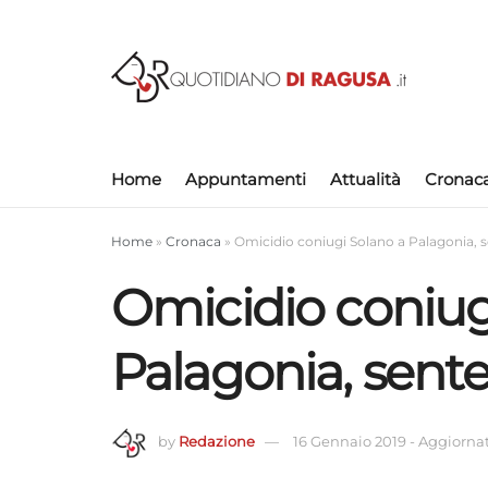
Home
Appuntamenti
Attualità
Cronac
Home
»
Cronaca
»
Omicidio coniugi Solano a Palagonia, s
Omicidio coniug
Palagonia, sente
by
Redazione
16 Gennaio 2019
-
Aggiornato