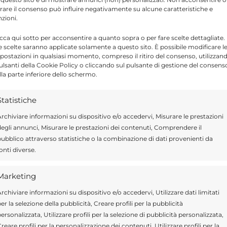
tirare il consenso può influire negativamente su alcune caratteristiche e
nzioni.
icca qui sotto per acconsentire a quanto sopra o per fare scelte dettagliate.
e scelte saranno applicate solamente a questo sito. È possibile modificare l
Send
Share
postazioni in qualsiasi momento, compreso il ritiro del consenso, utilizzan
pulsanti della Cookie Policy o cliccando sul pulsante di gestione del consens
lla parte inferiore dello schermo.
 IN CRONACA
Statistiche
rchiviare informazioni su dispositivo e/o accedervi, Misurare le prestazioni
egli annunci, Misurare le prestazioni dei contenuti, Comprendere il
ubblico attraverso statistiche o la combinazione di dati provenienti da
ragusa.it è composta da giornalisti, collaboratori e
onti diverse.
ione che ogni giorno lavorano per offrire notizie,
curati dedicati alla Sicilia, all’attualità, alla politica,
Marketing
 allo sport. Un team dinamico e indipendente che
ità e affidabilità.
rchiviare informazioni su dispositivo e/o accedervi, Utilizzare dati limitati
er la selezione della pubblicità, Creare profili per la pubblicità
ersonalizzata, Utilizzare profili per la selezione di pubblicità personalizzata,
reare profili per la personalizzazione dei contenuti, Utilizzare profili per la