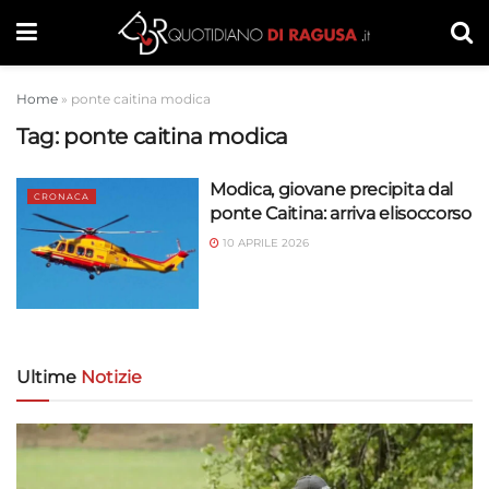
Home
»
ponte caitina modica
Tag:
ponte caitina modica
Modica, giovane precipita dal
CRONACA
ponte Caitina: arriva elisoccorso
10 APRILE 2026
Ultime
Notizie