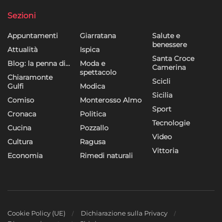
dei contenuti, Utilizzare profili per la selezione di contenuti
personalizzati, Sviluppare e migliorare i servizi, Utilizzare dati
Sezioni
limitati per la selezione dei contenuti.
Appuntamenti
Giarratana
Salute e
benessere
Funzionalità
Sempre attivo
Attualità
Ispica
Santa Croce
Blog: la penna di…
Moda e
Abbinare e combinare dati provenienti da altre
Camerina
spettacolo
fonti di dati, Collegare diversi dispositivi,
Chiaramonte
Scicli
Identificare i dispositivi in base alle informazioni
Gulfi
Modica
Sicilia
trasmesse automaticamente.
Comiso
Monterosso Almo
Sport
Cronaca
Politica
Utilizzare dati di geolocalizzazione precisi,
Tecnologie
Cucina
Pozzallo
Riconoscere i dispositivi in base a informazioni
Video
Cultura
Ragusa
richieste attivamente.
Vittoria
Economia
Rimedi naturali
Garantire la sicurezza, prevenire e
rilevare frodi, correggere errori, Erogare
e presentare pubblicità e contenuto,
Sempre attivo
Salvare e comunicare le scelte sulla
privacy.
Cookie Policy (UE)
Dichiarazione sulla Privacy