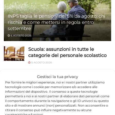
INPS taglia le pensioni del 5% da agosto: chi
rischia e come mettersi in regola entro
settembre
6 AGOSTO 2026
Scuola: assunzioni in tutte le
categorie del personale scolastico
5 AGOSTO 2026
Scicli, la posta segue chi si
Gestisci la tua privacy
trasferisce: Seguimi gratis fino a
Per fornire le migliori esperienze, noi e i nostri partner utilizziamo
fine anno
tecnologie come i cookie per memorizzare e/o accedere alle
informazioni del dispositivo. Il consenso a queste tecnologie
5 AGOSTO 2026
permetterà a noi e ai nostri partner di elaborare dati personali come
il comportamento durante la navigazione o gli ID univoci su questo
Maltempo Sicilia allerta gialla:
sito e di mostrare annunci (non) personalizzati. Non acconsentire o
temporali e afa
ritirare il consenso può influire negativamente su alcune
caratteristiche e funzioni.