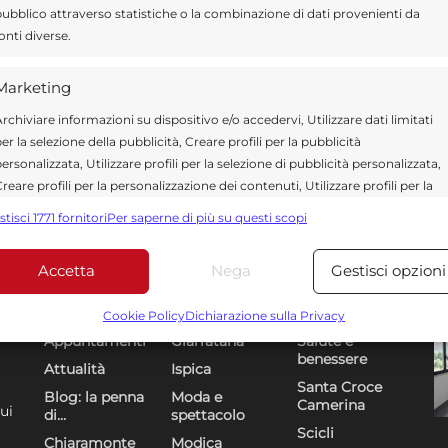
ubblico attraverso statistiche o la combinazione di dati provenienti da
onti diverse.
Marketing
rchiviare informazioni su dispositivo e/o accedervi, Utilizzare dati limitati
er la selezione della pubblicità, Creare profili per la pubblicità
ersonalizzata, Utilizzare profili per la selezione di pubblicità personalizzata,
reare profili per la personalizzazione dei contenuti, Utilizzare profili per la
elezione di contenuti personalizzati, Sviluppare e migliorare i servizi,
stisci 1771 fornitori
Per saperne di più su questi scopi
tilizzare dati limitati per la selezione dei contenuti.
Accetta
Nega
Gestisci opzioni
Funzionalità
Sempre attiv
Sezioni
U
DR
bbinare e combinare dati provenienti da altre fonti di dati,
Cookie Policy
Dichiarazione sulla Privacy
ollegare diversi dispositivi, Identificare i dispositivi in base
Appuntamenti
Giarratana
Salute e
alle informazioni trasmesse automaticamente.
benessere
Attualità
Ispica
Santa Croce
Blog: la penna
Moda e
Camerina
Utilizzare dati di geolocalizzazione precisi, Riconoscere i
ui
di…
spettacolo
dispositivi in base a informazioni richieste attivamente.
Scicli
Chiaramonte
Modica