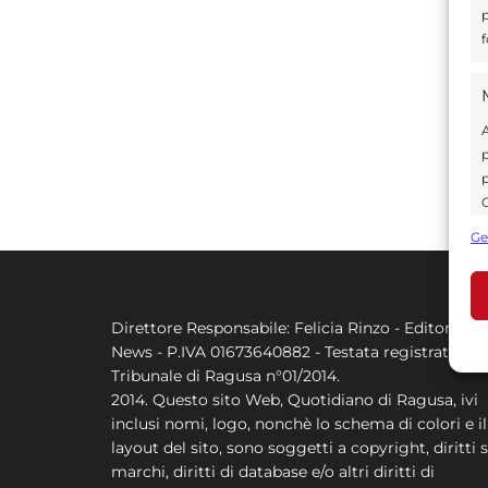
p
f
A
p
p
C
s
Ge
U
Direttore Responsabile: Felicia Rinzo - Editore Q
A
News - P.IVA 01673640882 - Testata registrata al
C
Tribunale di Ragusa n°01/2014.
2014. Questo sito Web, Quotidiano di Ragusa, ivi
inclusi nomi, logo, nonchè lo schema di colori e il
layout del sito, sono soggetti a copyright, diritti s
marchi, diritti di database e/o altri diritti di