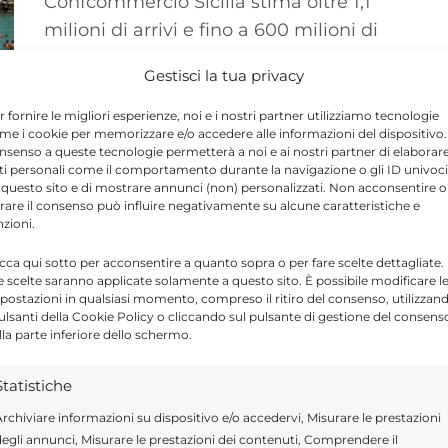
Confcommercio Sicilia stima oltre 1,1
milioni di arrivi e fino a 600 milioni di
euro per il ponte del 2 ...
Gestisci la tua privacy
r fornire le migliori esperienze, noi e i nostri partner utilizziamo tecnologie
me i cookie per memorizzare e/o accedere alle informazioni del dispositivo. 
nsenso a queste tecnologie permetterà a noi e ai nostri partner di elaborar
ti personali come il comportamento durante la navigazione o gli ID univoci
Ponte del 2 Giugno tra caldo e
 questo sito e di mostrare annunci (non) personalizzati. Non acconsentire o
tirare il consenso può influire negativamente su alcune caratteristiche e
temporali: quattro regioni sotto
nzioni.
osservazione
icca qui sotto per acconsentire a quanto sopra o per fare scelte dettagliate.
e scelte saranno applicate solamente a questo sito. È possibile modificare l
28 MAGGIO 2026
postazioni in qualsiasi momento, compreso il ritiro del consenso, utilizzan
Ponte del 2 Giugno tra caldo africano e
pulsanti della Cookie Policy o cliccando sul pulsante di gestione del consens
lla parte inferiore dello schermo.
temporali al Nord. Sicilia oltre i 35 gradi,
rischio grandine in quattro ...
Statistiche
rchiviare informazioni su dispositivo e/o accedervi, Misurare le prestazioni
egli annunci, Misurare le prestazioni dei contenuti, Comprendere il