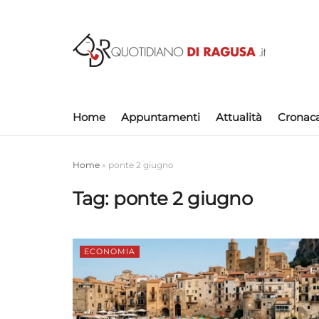
Home
Appuntamenti
Attualità
Cronac
Home
»
ponte 2 giugno
Tag:
ponte 2 giugno
ECONOMIA