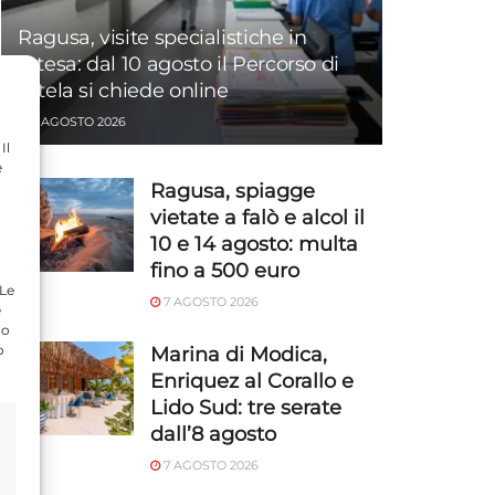
Ragusa, visite specialistiche in
attesa: dal 10 agosto il Percorso di
tutela si chiede online
7 AGOSTO 2026
Il
e
Ragusa, spiagge
vietate a falò e alcol il
10 e 14 agosto: multa
fino a 500 euro
 Le
7 AGOSTO 2026
e
do
o
Marina di Modica,
Enriquez al Corallo e
Lido Sud: tre serate
dall’8 agosto
7 AGOSTO 2026