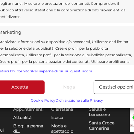
egli annunci, Misurare le prestazioni dei contenuti, Comprendere il
ubblico attraverso statistiche o la combinazione di dati provenienti da
onti diverse.
Marketing
rchiviare informazioni su dispositivo e/o accedervi, Utilizzare dati limitati
er la selezione della pubblicità, Creare profili per la pubblicità
ersonalizzata, Utilizzare profili per la selezione di pubblicità personalizzata,
reare profili per la personalizzazione dei contenuti, Utilizzare profili per la
elezione di contenuti personalizzati, Sviluppare e migliorare i servizi,
stisci 1771 fornitori
Per saperne di più su questi scopi
tilizzare dati limitati per la selezione dei contenuti.
Accetta
Nega
Gestisci opzioni
Funzionalità
Sempre attiv
Sezioni
U
DR
bbinare e combinare dati provenienti da altre fonti di dati,
Cookie Policy
Dichiarazione sulla Privacy
ollegare diversi dispositivi, Identificare i dispositivi in base
Appuntamenti
Giarratana
Salute e
alle informazioni trasmesse automaticamente.
benessere
Attualità
Ispica
Santa Croce
Blog: la penna
Moda e
Utilizzare dati di geolocalizzazione precisi, Riconoscere i
Camerina
ui
di…
spettacolo