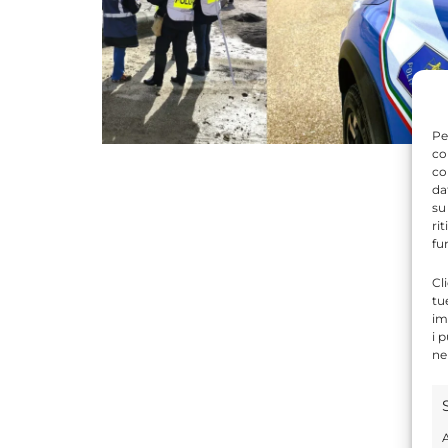
Pe
co
co
da
su
ri
fu
Cl
tu
im
i 
ne
A