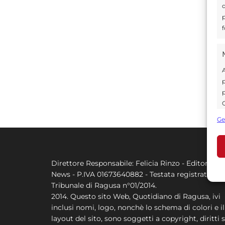
d
p
f
A
p
p
C
s
Ge
U
Direttore Responsabile: Felicia Rinzo - Editore Q
A
News - P.IVA 01673640882 - Testata registrata al
C
Tribunale di Ragusa n°01/2014.
2014. Questo sito Web, Quotidiano di Ragusa, ivi
inclusi nomi, logo, nonchè lo schema di colori e il
layout del sito, sono soggetti a copyright, diritti s