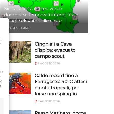
Sicilia, allerta meteo verde
domenica: temporali interni, afa e
disagio elevato sulle coste
9 AGOSTO 2026
Il
Cinghiali a Cava
e
d’Ispica: evacuato
campo scout
9 AGOSTO 2026
 Le
Caldo record fino a
e
Ferragosto: 40°C attesi
do
o
e notti tropicali, poi
forse uno spiraglio
9 AGOSTO 2026
Passo Marinaro, docce