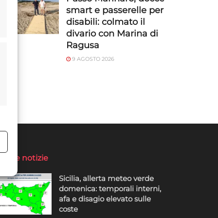
smart e passerelle per
disabili: colmato il
divario con Marina di
Ragusa
9 AGOSTO 2026
o
ltime notizie
Sicilia, allerta meteo verde
domenica: temporali interni,
afa e disagio elevato sulle
coste