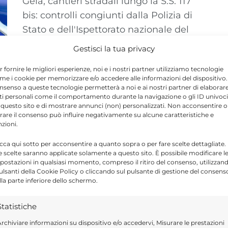
Gela, cantieri stradali lungo la S.S. 117
bis: controlli congiunti dalla Polizia di
Stato e dell'Ispettorato nazionale del
Lavoro
Gestisci la tua privacy
r fornire le migliori esperienze, noi e i nostri partner utilizziamo tecnologie
me i cookie per memorizzare e/o accedere alle informazioni del dispositivo. 
nsenso a queste tecnologie permetterà a noi e ai nostri partner di elaborar
ti personali come il comportamento durante la navigazione o gli ID univoci
 questo sito e di mostrare annunci (non) personalizzati. Non acconsentire o
tirare il consenso può influire negativamente su alcune caratteristiche e
nzioni.
icca qui sotto per acconsentire a quanto sopra o per fare scelte dettagliate.
e scelte saranno applicate solamente a questo sito. È possibile modificare l
postazioni in qualsiasi momento, compreso il ritiro del consenso, utilizzan
pulsanti della Cookie Policy o cliccando sul pulsante di gestione del consens
lla parte inferiore dello schermo.
Statistiche
rchiviare informazioni su dispositivo e/o accedervi, Misurare le prestazioni