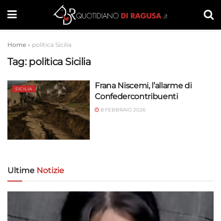
Home
»
politica Sicilia
Tag:
politica Sicilia
Frana Niscemi, l’allarme di
SICILIA
Confedercontribuenti
8 FEBBRAIO 2026
Ultime
Notizie