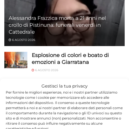
Alessandra Frazzica morta a 21 anni nel
crollo di Pistinuna: funerali venerdì in
Cattedrale
6 AGOSTO 2026
Esplosione di colori e boato di
emozioni a Giarratana
6 AGOSTO 2026
INPS taglia le pensioni del 5% da
Gestisci la tua privacy
agosto: chi rischia e come mettersi
Per fornire le migliori esperienze, noi e i nostri partner utilizziamo
in regola entro settembre
tecnologie come i cookie per memorizzare e/o accedere alle
informazioni del dispositivo. Il consenso a queste tecnologie
6 AGOSTO 2026
permetterà a noi e ai nostri partner di elaborare dati personali come
il comportamento durante la navigazione o gli ID univoci su questo
Scuola: assunzioni in tutte le
sito e di mostrare annunci (non) personalizzati. Non acconsentire o
categorie del personale scolastico
ritirare il consenso può influire negativamente su alcune
caratteristiche e funzioni.