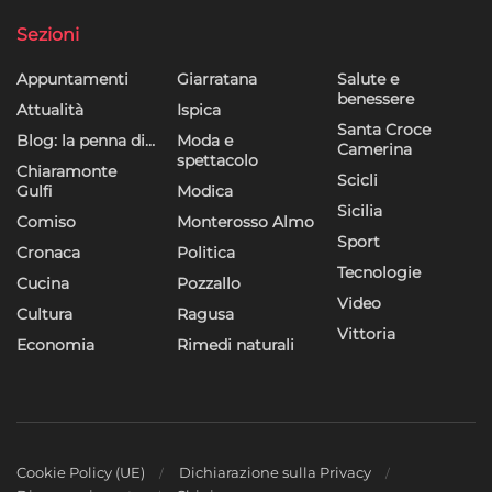
dei contenuti, Utilizzare profili per la selezione di contenuti
personalizzati, Sviluppare e migliorare i servizi, Utilizzare dati
Sezioni
limitati per la selezione dei contenuti.
Appuntamenti
Giarratana
Salute e
benessere
Funzionalità
Sempre attivo
Attualità
Ispica
Santa Croce
Blog: la penna di…
Moda e
Abbinare e combinare dati provenienti da altre
Camerina
spettacolo
fonti di dati, Collegare diversi dispositivi,
Chiaramonte
Scicli
Identificare i dispositivi in base alle informazioni
Gulfi
Modica
Sicilia
trasmesse automaticamente.
Comiso
Monterosso Almo
Sport
Cronaca
Politica
Utilizzare dati di geolocalizzazione precisi,
Tecnologie
Cucina
Pozzallo
Riconoscere i dispositivi in base a informazioni
Video
Cultura
Ragusa
richieste attivamente.
Vittoria
Economia
Rimedi naturali
Garantire la sicurezza, prevenire e
rilevare frodi, correggere errori, Erogare
e presentare pubblicità e contenuto,
Sempre attivo
Salvare e comunicare le scelte sulla
privacy.
Cookie Policy (UE)
Dichiarazione sulla Privacy