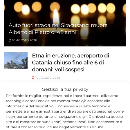
Auto fuori strada nel Siracusano: muore
Alberto di Pietro di 48 anni
10 AGOSTO 2026
Etna in eruzione, aeroporto di
Catania chiuso fino alle 6 di
domani: voli sospesi
10 AGOSTO 2026
Gestisci la tua privacy
Silvia Mezzanotte in concerto a
Per fornire le migliori esperienze, noi e i nostri partner utilizziamo
Ispica
tecnologie come i cookie per memorizzare e/o accedere alle
10 AGOSTO 2026
informazioni del dispositivo. Il consenso a queste tecnologie
permetterà a noi e ai nostri partner di elaborare dati personali come
il comportamento durante la navigazione o gli ID univoci su questo
Incidente sulla Modica-Ragusa:
sito e di mostrare annunci (non) personalizzati. Non acconsentire o
scontro frontale e traffico in tilt
ritirare il consenso può influire negativamente su alcune