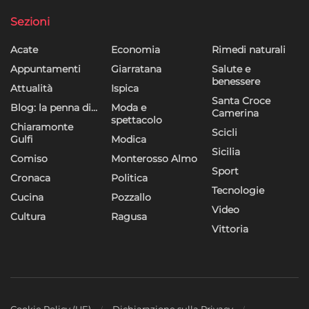
dei contenuti, Utilizzare profili per la selezione di contenuti
Sezioni
personalizzati, Sviluppare e migliorare i servizi, Utilizzare dati
limitati per la selezione dei contenuti.
Acate
Economia
Rimedi naturali
Appuntamenti
Giarratana
Salute e
Funzionalità
Sempre attivo
benessere
Attualità
Ispica
Abbinare e combinare dati provenienti da altre
Santa Croce
Blog: la penna di…
Moda e
fonti di dati, Collegare diversi dispositivi,
Camerina
spettacolo
Identificare i dispositivi in base alle informazioni
Chiaramonte
Scicli
Gulfi
Modica
trasmesse automaticamente.
Sicilia
Comiso
Monterosso Almo
Sport
Utilizzare dati di geolocalizzazione precisi,
Cronaca
Politica
Tecnologie
Riconoscere i dispositivi in base a informazioni
Cucina
Pozzallo
richieste attivamente.
Video
Cultura
Ragusa
Vittoria
Garantire la sicurezza, prevenire e
rilevare frodi, correggere errori, Erogare
e presentare pubblicità e contenuto,
Sempre attivo
Salvare e comunicare le scelte sulla
privacy.