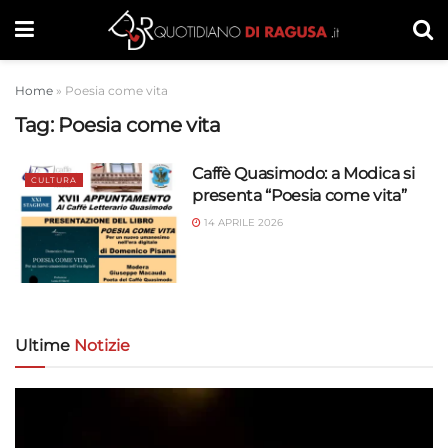
Home
»
Poesia come vita
Tag:
Poesia come vita
Caffè Quasimodo: a Modica si
CULTURA
presenta “Poesia come vita”
14 APRILE 2026
Ultime
Notizie