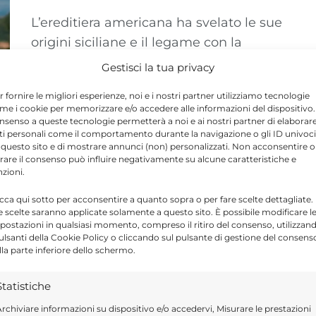
L’ereditiera americana ha svelato le sue
origini siciliane e il legame con la
ricotta: ecco cosa ha raccontato nel
Gestisci la tua privacy
podcast ...
r fornire le migliori esperienze, noi e i nostri partner utilizziamo tecnologie
me i cookie per memorizzare e/o accedere alle informazioni del dispositivo. 
nsenso a queste tecnologie permetterà a noi e ai nostri partner di elaborar
ti personali come il comportamento durante la navigazione o gli ID univoci
 questo sito e di mostrare annunci (non) personalizzati. Non acconsentire o
tirare il consenso può influire negativamente su alcune caratteristiche e
nzioni.
icca qui sotto per acconsentire a quanto sopra o per fare scelte dettagliate.
e scelte saranno applicate solamente a questo sito. È possibile modificare l
postazioni in qualsiasi momento, compreso il ritiro del consenso, utilizzan
pulsanti della Cookie Policy o cliccando sul pulsante di gestione del consens
lla parte inferiore dello schermo.
Statistiche
rchiviare informazioni su dispositivo e/o accedervi, Misurare le prestazioni