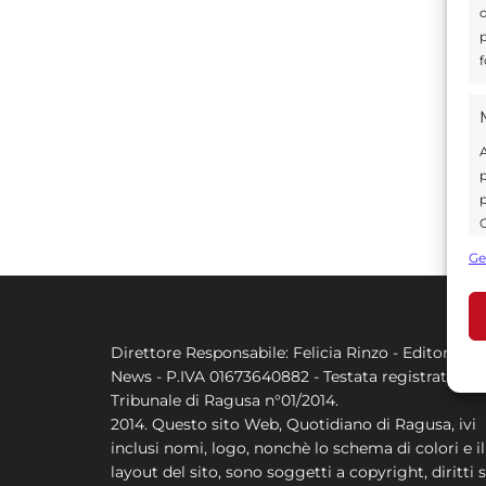
d
p
f
A
p
p
C
s
Ge
U
Direttore Responsabile: Felicia Rinzo - Editore Q
A
News - P.IVA 01673640882 - Testata registrata al
C
Tribunale di Ragusa n°01/2014.
2014. Questo sito Web, Quotidiano di Ragusa, ivi
inclusi nomi, logo, nonchè lo schema di colori e il
layout del sito, sono soggetti a copyright, diritti s