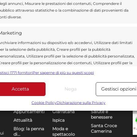
egli annunci, Misurare le prestazioni dei contenuti, Comprendere il
ubblico attraverso statistiche o la combinazione di dati provenienti da
onti diverse.
Marketing
rchiviare informazioni su dispositivo e/o accedervi, Utilizzare dati limitati
er la selezione della pubblicità, Creare profili per la pubblicità
ersonalizzata, Utilizzare profili per la selezione di pubblicità personalizzata,
reare profili per la personalizzazione dei contenuti, Utilizzare profili per la
elezione di contenuti personalizzati, Sviluppare e migliorare i servizi,
stisci 1771 fornitori
Per saperne di più su questi scopi
tilizzare dati limitati per la selezione dei contenuti.
Accetta
Nega
Gestisci opzioni
Funzionalità
Sempre attiv
Sezioni
U
DR
bbinare e combinare dati provenienti da altre fonti di dati,
Cookie Policy
Dichiarazione sulla Privacy
ollegare diversi dispositivi, Identificare i dispositivi in base
Appuntamenti
Giarratana
Salute e
alle informazioni trasmesse automaticamente.
benessere
Attualità
Ispica
Santa Croce
Blog: la penna
Moda e
Utilizzare dati di geolocalizzazione precisi, Riconoscere i
Camerina
ui
di…
spettacolo