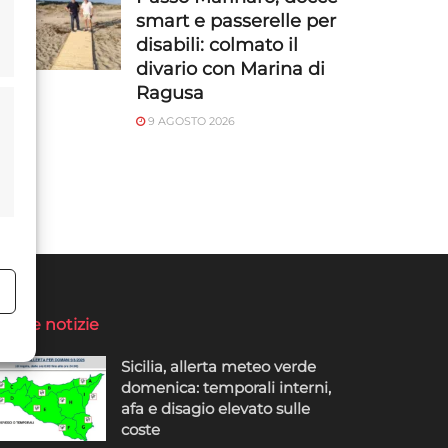
smart e passerelle per
disabili: colmato il
divario con Marina di
Ragusa
9 AGOSTO 2026
o
ltime notizie
Sicilia, allerta meteo verde
domenica: temporali interni,
afa e disagio elevato sulle
coste