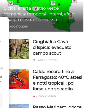
Sicilia, allerta meteo verde
domenica: temporali interni, afa e
disagio elevato sulle coste
9 AGOSTO 2026
Il
Cinghiali a Cava
e
d’Ispica: evacuato
campo scout
9 AGOSTO 2026
 Le
Caldo record fino a
e
Ferragosto: 40°C attesi
do
o
e notti tropicali, poi
forse uno spiraglio
9 AGOSTO 2026
Passo Marinaro, docce