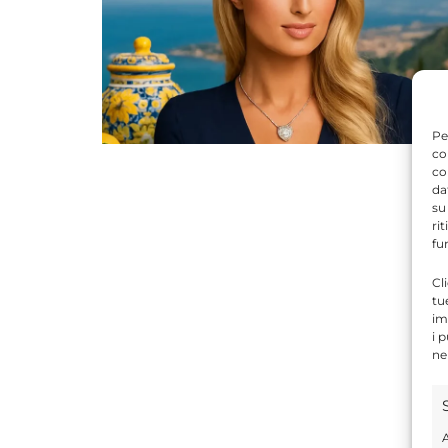
Pe
co
co
da
su
ri
fu
Cl
tu
im
i 
ne
A