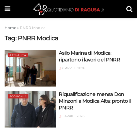
Home
»
PNRR Modica
Tag:
PNRR Modica
Asilo Marina di Modica:
ATTUALITÀ
ripartono i lavori del PNRR
8 APRILE 2026
Riqualificazione mensa Don
ECONOMIA
Minzoni a Modica Alta: pronto il
PNRR
1 APRILE 2026