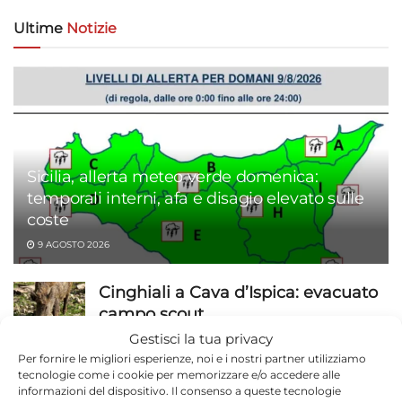
Ultime
Notizie
Sicilia, allerta meteo verde domenica:
temporali interni, afa e disagio elevato sulle
coste
9 AGOSTO 2026
Cinghiali a Cava d’Ispica: evacuato
campo scout
Gestisci la tua privacy
9 AGOSTO 2026
Per fornire le migliori esperienze, noi e i nostri partner utilizziamo
tecnologie come i cookie per memorizzare e/o accedere alle
Caldo record fino a Ferragosto:
informazioni del dispositivo. Il consenso a queste tecnologie
40°C attesi e notti tropicali, poi