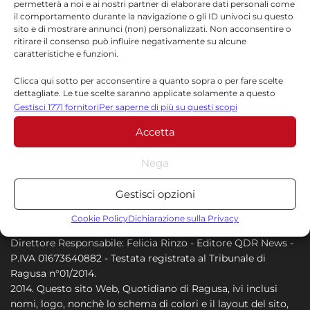
permetterà a noi e ai nostri partner di elaborare dati personali come
forse uno spiraglio
il comportamento durante la navigazione o gli ID univoci su questo
sito e di mostrare annunci (non) personalizzati. Non acconsentire o
9 AGOSTO 2026
ritirare il consenso può influire negativamente su alcune
caratteristiche e funzioni.
Passo Marinaro, docce smart e
passerelle per disabili: colmato il
Clicca qui sotto per acconsentire a quanto sopra o per fare scelte
dettagliate. Le tue scelte saranno applicate solamente a questo
divario con Marina di Ragusa
sito. È possibile modificare le impostazioni in qualsiasi momento,
Gestisci 1771 fornitori
Per saperne di più su questi scopi
9 AGOSTO 2026
compreso il ritiro del consenso, utilizzando i pulsanti della Cookie
Accetta
Policy o cliccando sul pulsante di gestione del consenso nella parte
inferiore dello schermo.
Nega
Statistiche
Gestisci opzioni
Archiviare informazioni su dispositivo e/o accedervi, Misurare le
prestazioni degli annunci, Misurare le prestazioni dei contenuti,
Cookie Policy
Dichiarazione sulla Privacy
Comprendere il pubblico attraverso statistiche o la
Direttore Responsabile: Felicia Rinzo - Editore QDR News -
combinazione di dati provenienti da fonti diverse.
P.IVA 01673640882 - Testata registrata al Tribunale di
Ragusa n°01/2014.
Marketing
2014. Questo sito Web, Quotidiano di Ragusa, ivi inclusi
nomi, logo, nonchè lo schema di colori e il layout del sito,
Archiviare informazioni su dispositivo e/o accedervi, Utilizzare