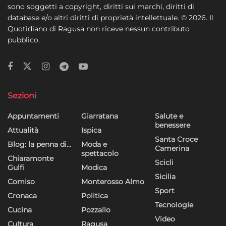
sono soggetti a copyright, diritti sui marchi, diritti di
dati limitati per la selezione della pubblicità, Creare profili per la
database e/o altri diritti di proprietà intellettuale. © 2026. Il
pubblicità personalizzata, Utilizzare profili per la selezione di
Quotidiano di Ragusa non riceve nessun contributo
pubblicità personalizzata, Creare profili per la personalizzazione
pubblico.
dei contenuti, Utilizzare profili per la selezione di contenuti
personalizzati, Sviluppare e migliorare i servizi, Utilizzare dati
limitati per la selezione dei contenuti.
Funzionalità
Sempre attivo
Sezioni
Abbinare e combinare dati provenienti da altre
Appuntamenti
Giarratana
Salute e
fonti di dati, Collegare diversi dispositivi,
benessere
Identificare i dispositivi in base alle informazioni
Attualità
Ispica
trasmesse automaticamente.
Santa Croce
Blog: la penna di…
Moda e
Camerina
spettacolo
Chiaramonte
Scicli
Utilizzare dati di geolocalizzazione precisi,
Gulfi
Modica
Riconoscere i dispositivi in base a informazioni
Sicilia
Comiso
Monterosso Almo
richieste attivamente.
Sport
Cronaca
Politica
Tecnologie
Cucina
Pozzallo
Garantire la sicurezza, prevenire e
Video
rilevare frodi, correggere errori, Erogare
Cultura
Ragusa