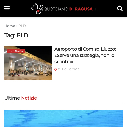
Home
»
PLD
Tag:
PLD
Aeroporto di Comiso, Liuzzo:
CRONACA
«Serve una strategia, non lo
scontro»
7 LUGLIO 2026
Ultime
Notizie