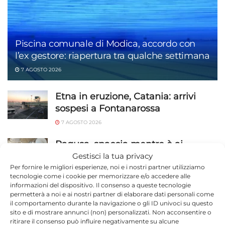
Piscina comunale di Modica, accordo con
l’ex gestore: riapertura tra qualche settimana
7 AGOSTO 2026
Etna in eruzione, Catania: arrivi
sospesi a Fontanarossa
7 AGOSTO 2026
Ragusa, spaccia mentre è ai
domiciliari: cocaina trovata nel
Gestisci la tua privacy
bagno
Per fornire le migliori esperienze, noi e i nostri partner utilizziamo
tecnologie come i cookie per memorizzare e/o accedere alle
7 AGOSTO 2026
informazioni del dispositivo. Il consenso a queste tecnologie
permetterà a noi e ai nostri partner di elaborare dati personali come
Guardia Costiera di Pozzallo, oltre
il comportamento durante la navigazione o gli ID univoci su questo
sito e di mostrare annunci (non) personalizzati. Non acconsentire o
1.200 controlli sul litorale ibleo:
ritirare il consenso può influire negativamente su alcune