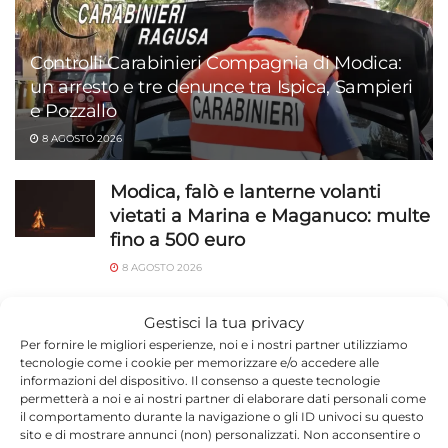
Controlli Carabinieri Compagnia di Modica:
un arresto e tre denunce tra Ispica, Sampieri
e Pozzallo
8 AGOSTO 2026
Modica, falò e lanterne volanti
vietati a Marina e Maganuco: multe
fino a 500 euro
8 AGOSTO 2026
Modica, Prendiamoci Cura passa
Gestisci la tua privacy
all’opposizione: «Dimettiamoci tutti
Per fornire le migliori esperienze, noi e i nostri partner utilizziamo
e votiamo»
tecnologie come i cookie per memorizzare e/o accedere alle
informazioni del dispositivo. Il consenso a queste tecnologie
8 AGOSTO 2026
permetterà a noi e ai nostri partner di elaborare dati personali come
il comportamento durante la navigazione o gli ID univoci su questo
Beach Soccer: stasera a Scoglitti si
sito e di mostrare annunci (non) personalizzati. Non acconsentire o