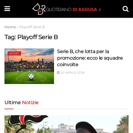
Home
»
Playoff Serie B
Tag:
Playoff Serie B
Serie B, che lotta per la
SPORT
promozione: ecco le squadre
coinvolte
30 APRILE 2026
Ultime
Notizie