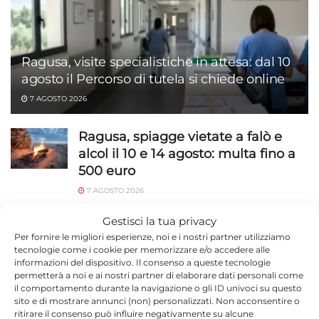
Ragusa, visite specialistiche in attesa: dal 10
agosto il Percorso di tutela si chiede online
7 AGOSTO 2026
Ragusa, spiagge vietate a falò e
alcol il 10 e 14 agosto: multa fino a
500 euro
7 AGOSTO 2026
Marina di Modica, Enriquez al
Gestisci la tua privacy
Corallo e Lido Sud: tre serate dall’8
Per fornire le migliori esperienze, noi e i nostri partner utilizziamo
tecnologie come i cookie per memorizzare e/o accedere alle
agosto
informazioni del dispositivo. Il consenso a queste tecnologie
permetterà a noi e ai nostri partner di elaborare dati personali come
7 AGOSTO 2026
il comportamento durante la navigazione o gli ID univoci su questo
sito e di mostrare annunci (non) personalizzati. Non acconsentire o
Bus gratuito per il Koala a Ragusa:
ritirare il consenso può influire negativamente su alcune