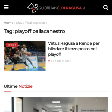
Home
»
playoff pallacanestro
Tag:
playoff pallacanestro
Virtus Ragusa a Rende per
SPORT
blindare il terzo posto nei
playoff
25 APRILE 2026
Ultime
Notizie