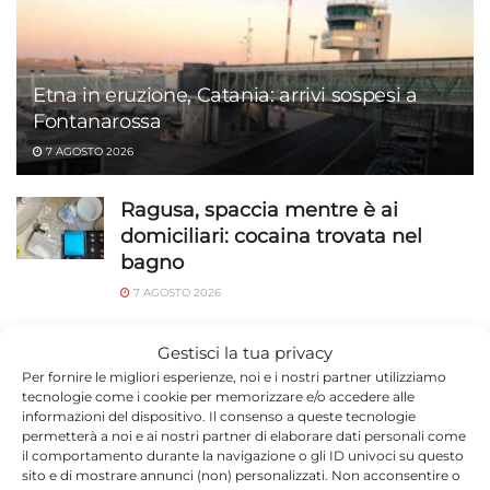
Etna in eruzione, Catania: arrivi sospesi a
Fontanarossa
7 AGOSTO 2026
Ragusa, spaccia mentre è ai
domiciliari: cocaina trovata nel
bagno
7 AGOSTO 2026
Guardia Costiera di Pozzallo, oltre
Gestisci la tua privacy
1.200 controlli sul litorale ibleo:
Per fornire le migliori esperienze, noi e i nostri partner utilizziamo
intensificati per Ferragosto
tecnologie come i cookie per memorizzare e/o accedere alle
informazioni del dispositivo. Il consenso a queste tecnologie
7 AGOSTO 2026
permetterà a noi e ai nostri partner di elaborare dati personali come
il comportamento durante la navigazione o gli ID univoci su questo
Il sindaco di Scicli su Sky Tg24:
sito e di mostrare annunci (non) personalizzati. Non acconsentire o