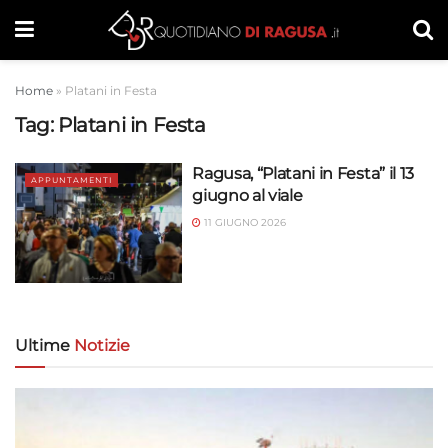
Home
»
Platani in Festa
Tag:
Platani in Festa
Ragusa, “Platani in Festa” il 13
APPUNTAMENTI
giugno al viale
11 GIUGNO 2026
Ultime
Notizie