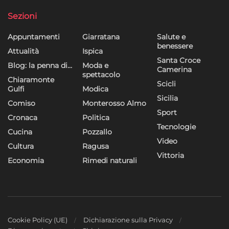
dei contenuti, Utilizzare profili per la selezione di contenuti
personalizzati, Sviluppare e migliorare i servizi, Utilizzare dati
Sezioni
limitati per la selezione dei contenuti.
Appuntamenti
Giarratana
Salute e
benessere
Funzionalità
Sempre attivo
Attualità
Ispica
Santa Croce
Blog: la penna di…
Moda e
Abbinare e combinare dati provenienti da altre
Camerina
spettacolo
fonti di dati, Collegare diversi dispositivi,
Chiaramonte
Scicli
Identificare i dispositivi in base alle informazioni
Gulfi
Modica
Sicilia
trasmesse automaticamente.
Comiso
Monterosso Almo
Sport
Cronaca
Politica
Utilizzare dati di geolocalizzazione precisi,
Tecnologie
Cucina
Pozzallo
Riconoscere i dispositivi in base a informazioni
Video
Cultura
Ragusa
richieste attivamente.
Vittoria
Economia
Rimedi naturali
Garantire la sicurezza, prevenire e
rilevare frodi, correggere errori, Erogare
e presentare pubblicità e contenuto,
Sempre attivo
Salvare e comunicare le scelte sulla
privacy.
Cookie Policy (UE)
Dichiarazione sulla Privacy