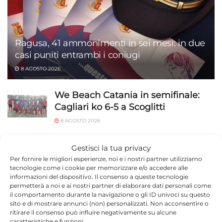
Ragusa, 41 ammonimenti in sei mesi: in due
casi puniti entrambi i coniugi
8 AGOSTO 2026
We Beach Catania in semifinale:
Cagliari ko 6-5 a Scoglitti
8 AGOSTO 2026
Etna in eruzione, Catania chiude lo
Gestisci la tua privacy
spazio aereo: arrivi sospesi
Per fornire le migliori esperienze, noi e i nostri partner utilizziamo
tecnologie come i cookie per memorizzare e/o accedere alle
8 AGOSTO 2026
informazioni del dispositivo. Il consenso a queste tecnologie
permetterà a noi e ai nostri partner di elaborare dati personali come
Ragusa, visite specialistiche in
il comportamento durante la navigazione o gli ID univoci su questo
attesa: dal 10 agosto il Percorso di
sito e di mostrare annunci (non) personalizzati. Non acconsentire o
tutela si chiede online
ritirare il consenso può influire negativamente su alcune
caratteristiche e funzioni.