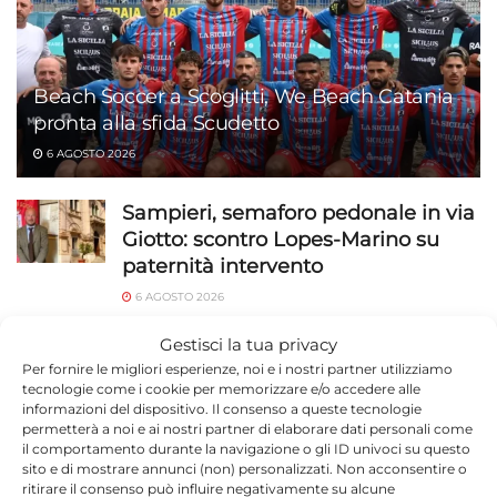
Beach Soccer a Scoglitti, We Beach Catania
pronta alla sfida Scudetto
6 AGOSTO 2026
Sampieri, semaforo pedonale in via
Giotto: scontro Lopes-Marino su
paternità intervento
6 AGOSTO 2026
Ragusa, 184 operatori in campo a
Gestisci la tua privacy
luglio: 1.527 identificati e 23 stranieri
Per fornire le migliori esperienze, noi e i nostri partner utilizziamo
tecnologie come i cookie per memorizzare e/o accedere alle
espulsi
informazioni del dispositivo. Il consenso a queste tecnologie
permetterà a noi e ai nostri partner di elaborare dati personali come
6 AGOSTO 2026
il comportamento durante la navigazione o gli ID univoci su questo
sito e di mostrare annunci (non) personalizzati. Non acconsentire o
Capretta legata sotto il sole sulla
ritirare il consenso può influire negativamente su alcune