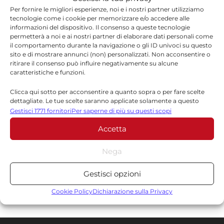
Sampieri, semaforo pedonale in via
Per fornire le migliori esperienze, noi e i nostri partner utilizziamo
Giotto: scontro Lopes-Marino su
tecnologie come i cookie per memorizzare e/o accedere alle
informazioni del dispositivo. Il consenso a queste tecnologie
paternità intervento
permetterà a noi e ai nostri partner di elaborare dati personali come
6 AGOSTO 2026
il comportamento durante la navigazione o gli ID univoci su questo
sito e di mostrare annunci (non) personalizzati. Non acconsentire o
ritirare il consenso può influire negativamente su alcune
Ragusa, 184 operatori in campo a
caratteristiche e funzioni.
luglio: 1.527 identificati e 23 stranieri
espulsi
Clicca qui sotto per acconsentire a quanto sopra o per fare scelte
dettagliate. Le tue scelte saranno applicate solamente a questo
6 AGOSTO 2026
sito. È possibile modificare le impostazioni in qualsiasi momento,
Gestisci 1771 fornitori
Per saperne di più su questi scopi
compreso il ritiro del consenso, utilizzando i pulsanti della Cookie
Capretta legata sotto il sole sulla
Accetta
Policy o cliccando sul pulsante di gestione del consenso nella parte
Ispica-Pozzallo: rischiava di morire
inferiore dello schermo.
Nega
6 AGOSTO 2026
Statistiche
Gestisci opzioni
Archiviare informazioni su dispositivo e/o accedervi, Misurare le
prestazioni degli annunci, Misurare le prestazioni dei contenuti,
Cookie Policy
Dichiarazione sulla Privacy
Comprendere il pubblico attraverso statistiche o la
combinazione di dati provenienti da fonti diverse.