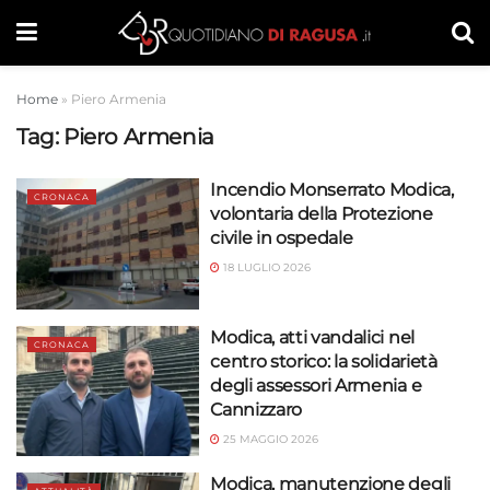
Home
»
Piero Armenia
Tag:
Piero Armenia
Incendio Monserrato Modica,
CRONACA
volontaria della Protezione
civile in ospedale
18 LUGLIO 2026
Modica, atti vandalici nel
CRONACA
centro storico: la solidarietà
degli assessori Armenia e
Cannizzaro
25 MAGGIO 2026
Modica, manutenzione degli