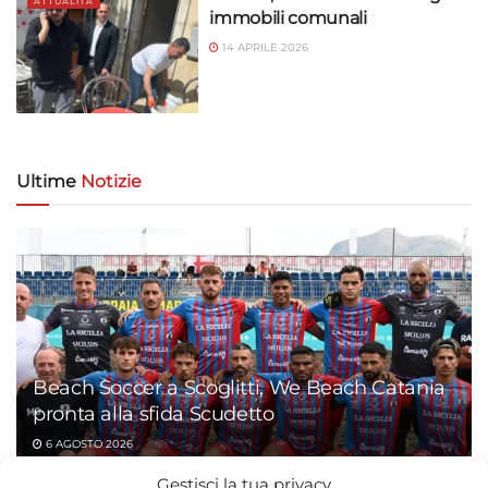
ATTUALITÀ
immobili comunali
14 APRILE 2026
Ultime
Notizie
Beach Soccer a Scoglitti, We Beach Catania
pronta alla sfida Scudetto
6 AGOSTO 2026
Gestisci la tua privacy