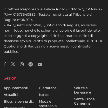
Marketing
Direttore Responsabile: Felicia Rinzo - Editore QDR News -
P.IVA 01673640882 - Testata registrata al Tribunale di
Archiviare informazioni su dispositivo e/o accedervi, Utilizzare
Ragusa n°01/2014.
dati limitati per la selezione della pubblicità, Creare profili per la
2014. Questo sito Web, Quotidiano di Ragusa, ivi inclusi
pubblicità personalizzata, Utilizzare profili per la selezione di
nomi, logo, nonchè lo schema di colori e il layout del sito,
pubblicità personalizzata, Creare profili per la personalizzazione
sono soggetti a copyright, diritti sui marchi, diritti di
dei contenuti, Utilizzare profili per la selezione di contenuti
database e/o altri diritti di proprietà intellettuale. © 2026. Il
personalizzati, Sviluppare e migliorare i servizi, Utilizzare dati
Quotidiano di Ragusa non riceve nessun contributo
limitati per la selezione dei contenuti.
pubblico.
Funzionalità
Sempre attivo
Abbinare e combinare dati provenienti da altre
fonti di dati, Collegare diversi dispositivi,
Identificare i dispositivi in base alle informazioni
Sezioni
trasmesse automaticamente.
Appuntamenti
Giarratana
Salute e
benessere
Utilizzare dati di geolocalizzazione precisi,
Attualità
Ispica
Santa Croce
Riconoscere i dispositivi in base a informazioni
Blog: la penna di…
Moda e
Camerina
richieste attivamente.
spettacolo