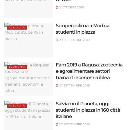
Utilizzare dati di geolocalizzazione precisi,
Riconoscere i dispositivi in base a informazioni
2 OTTOBRE 2019
richieste attivamente.
Sciopero clima a Modica:
ATTUALITÀ
Garantire la sicurezza, prevenire e
studenti in piazza
rilevare frodi, correggere errori, Erogare
29 SETTEMBRE 2019
e presentare pubblicità e contenuto,
Sempre attivo
Salvare e comunicare le scelte sulla
privacy.
Fam 2019 a Ragusa: zootecnia
ECONOMIA
e agroalimentare settori
trainanti economia iblea
27 SETTEMBRE 2019
Salviamo il Pianeta, oggi
ATTUALITÀ
studenti in piazza in 160 città
italiane
27 SETTEMBRE 2019