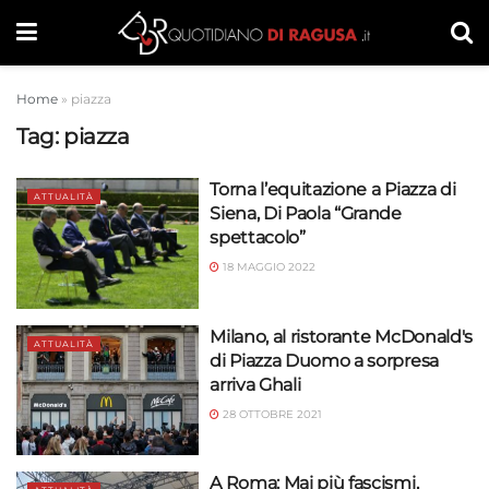
Home
»
piazza
Tag:
piazza
Torna l’equitazione a Piazza di
ATTUALITÀ
Siena, Di Paola “Grande
spettacolo”
18 MAGGIO 2022
Milano, al ristorante McDonald's
ATTUALITÀ
di Piazza Duomo a sorpresa
arriva Ghali
28 OTTOBRE 2021
A Roma: Mai più fascismi,