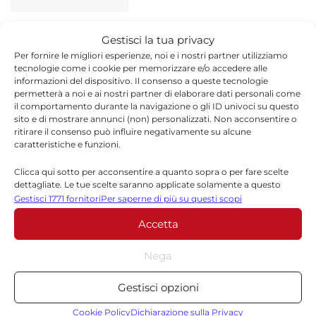
Danni maltempo nel
ATTUALITÀ
Gestisci la tua privacy
Ragusano
Per fornire le migliori esperienze, noi e i nostri partner utilizziamo
27 OTTOBRE 2019
tecnologie come i cookie per memorizzare e/o accedere alle
informazioni del dispositivo. Il consenso a queste tecnologie
permetterà a noi e ai nostri partner di elaborare dati personali come
il comportamento durante la navigazione o gli ID univoci su questo
sito e di mostrare annunci (non) personalizzati. Non acconsentire o
Libero Consorzio Ragusa,
ECONOMIA
ritirare il consenso può influire negativamente su alcune
Piazza al Liceo Mazzini di
caratteristiche e funzioni.
Vittoria
Clicca qui sotto per acconsentire a quanto sopra o per fare scelte
23 OTTOBRE 2019
dettagliate. Le tue scelte saranno applicate solamente a questo
sito. È possibile modificare le impostazioni in qualsiasi momento,
Gestisci 1771 fornitori
Per saperne di più su questi scopi
compreso il ritiro del consenso, utilizzando i pulsanti della Cookie
Centrodestra in piazza, Salvini:
Accetta
Policy o cliccando sul pulsante di gestione del consenso nella parte
ATTUALITÀ
insieme si vince
inferiore dello schermo.
Nega
20 OTTOBRE 2019
Statistiche
Gestisci opzioni
Archiviare informazioni su dispositivo e/o accedervi, Misurare le
prestazioni degli annunci, Misurare le prestazioni dei contenuti,
Cookie Policy
Dichiarazione sulla Privacy
Modica, Piazza incontra Abbate