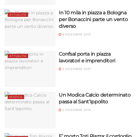
In 10 mila in piazza a Bologna
ATTUALITÀ
per Bonaccini parte un vento
diverso
8 DICEMBRE 2019
Confsal porta in piazza
ATTUALITÀ
lavoratori e imprenditori
5 DICEMBRE 2019
Un Modica Calcio determinato
MODICA
passa al Sant’Ippolito
2 DICEMBRE 2019
E’ morto Toti Piazza: il cordoglio