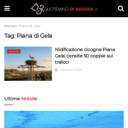
Home
»
Piana di Gela
Tag:
Piana di Gela
Nidificazione cicogne Piana
SICILIA
Gela: censite 50 coppie sui
tralicci
4 MAGGIO 2026
Ultime
Notizie