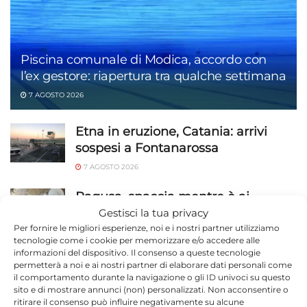
Piscina comunale di Modica, accordo con
l’ex gestore: riapertura tra qualche settimana
7 AGOSTO 2026
Etna in eruzione, Catania: arrivi
sospesi a Fontanarossa
7 AGOSTO 2026
Ragusa, spaccia mentre è ai
domiciliari: cocaina trovata nel
Gestisci la tua privacy
bagno
Per fornire le migliori esperienze, noi e i nostri partner utilizziamo
tecnologie come i cookie per memorizzare e/o accedere alle
7 AGOSTO 2026
informazioni del dispositivo. Il consenso a queste tecnologie
permetterà a noi e ai nostri partner di elaborare dati personali come
Guardia Costiera di Pozzallo, oltre
il comportamento durante la navigazione o gli ID univoci su questo
sito e di mostrare annunci (non) personalizzati. Non acconsentire o
1.200 controlli sul litorale ibleo:
ritirare il consenso può influire negativamente su alcune