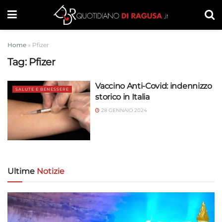
Home
»
Pfizer
Tag:
Pfizer
Vaccino Anti-Covid: indennizzo
SALUTE E BENESSERE
storico in Italia
28 GENNAIO 2024
Ultime
Notizie