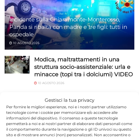
Incidente sulla Chiaramonte-Monterosso,
Panda si ribalta con madre e tre figli: tutti in
ospedale
10 AGOSTO 2026
Modica, maltrattamenti in una
struttura socio-assistenziale: urla e
minacce (topi tra i dolciumi) VIDEO
10 AGOSTO 2026
Bonus scuole paritarie 2026: fino a
Gestisci la tua privacy
1.500 euro per figlio, domande
Per fornire le migliori esperienze, noi e i nostri partner utilizziamo
entro il 21 settembre
tecnologie come i cookie per memorizzare e/o accedere alle
informazioni del dispositivo. Il consenso a queste tecnologie
10 AGOSTO 2026
permetterà a noi e ai nostri partner di elaborare dati personali come
il comportamento durante la navigazione o gli ID univoci su questo
Comiso e Vittoria, 4 arrestati per
sito e di mostrare annunci (non) personalizzati. Non acconsentire o