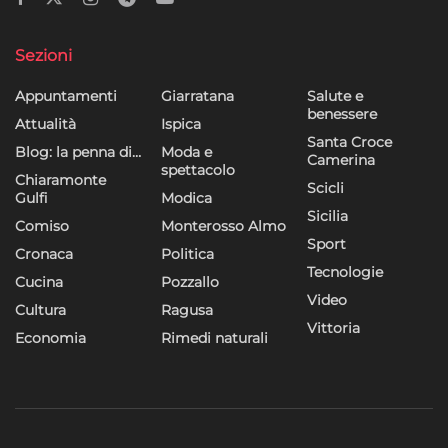
dei contenuti, Utilizzare profili per la selezione di contenuti
personalizzati, Sviluppare e migliorare i servizi, Utilizzare dati
Sezioni
limitati per la selezione dei contenuti.
Appuntamenti
Giarratana
Salute e
Funzionalità
Sempre attivo
benessere
Attualità
Ispica
Abbinare e combinare dati provenienti da altre
Santa Croce
Blog: la penna di…
Moda e
Camerina
fonti di dati, Collegare diversi dispositivi,
spettacolo
Chiaramonte
Identificare i dispositivi in base alle informazioni
Scicli
Gulfi
Modica
trasmesse automaticamente.
Sicilia
Comiso
Monterosso Almo
Sport
Cronaca
Politica
Utilizzare dati di geolocalizzazione precisi,
Tecnologie
Riconoscere i dispositivi in base a informazioni
Cucina
Pozzallo
Video
richieste attivamente.
Cultura
Ragusa
Vittoria
Economia
Rimedi naturali
Garantire la sicurezza, prevenire e
rilevare frodi, correggere errori, Erogare
e presentare pubblicità e contenuto,
Sempre attivo
Salvare e comunicare le scelte sulla
privacy.