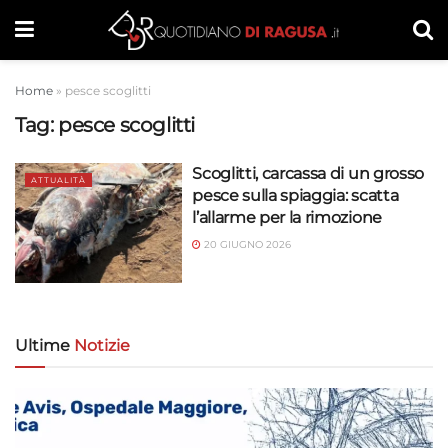
Home
»
pesce scoglitti
Tag:
pesce scoglitti
Scoglitti, carcassa di un grosso
ATTUALITÀ
pesce sulla spiaggia: scatta
l’allarme per la rimozione
20 GIUGNO 2026
Ultime
Notizie