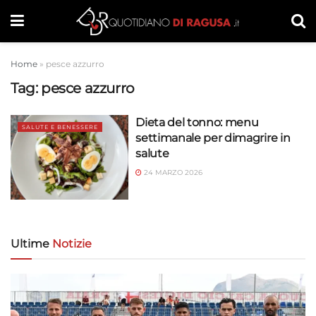
Home
»
pesce azzurro
Tag:
pesce azzurro
Dieta del tonno: menu
SALUTE E BENESSERE
settimanale per dimagrire in
salute
24 MARZO 2026
Ultime
Notizie