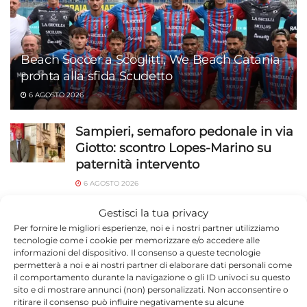
Beach Soccer a Scoglitti, We Beach Catania
pronta alla sfida Scudetto
6 AGOSTO 2026
Sampieri, semaforo pedonale in via
Giotto: scontro Lopes-Marino su
paternità intervento
6 AGOSTO 2026
Ragusa, 184 operatori in campo a
Gestisci la tua privacy
luglio: 1.527 identificati e 23 stranieri
Per fornire le migliori esperienze, noi e i nostri partner utilizziamo
tecnologie come i cookie per memorizzare e/o accedere alle
espulsi
informazioni del dispositivo. Il consenso a queste tecnologie
permetterà a noi e ai nostri partner di elaborare dati personali come
6 AGOSTO 2026
il comportamento durante la navigazione o gli ID univoci su questo
sito e di mostrare annunci (non) personalizzati. Non acconsentire o
Capretta legata sotto il sole sulla
ritirare il consenso può influire negativamente su alcune