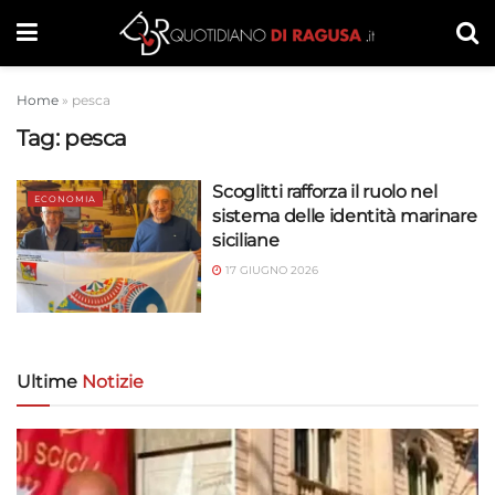
Home
»
pesca
Tag:
pesca
Scoglitti rafforza il ruolo nel
ECONOMIA
sistema delle identità marinare
siciliane
17 GIUGNO 2026
Ultime
Notizie