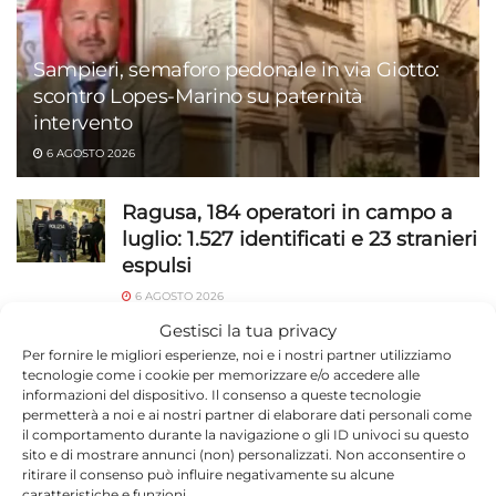
Sampieri, semaforo pedonale in via Giotto:
scontro Lopes-Marino su paternità
intervento
6 AGOSTO 2026
Ragusa, 184 operatori in campo a
luglio: 1.527 identificati e 23 stranieri
espulsi
6 AGOSTO 2026
Gestisci la tua privacy
Capretta legata sotto il sole sulla
Per fornire le migliori esperienze, noi e i nostri partner utilizziamo
Ispica-Pozzallo: rischiava di morire
tecnologie come i cookie per memorizzare e/o accedere alle
informazioni del dispositivo. Il consenso a queste tecnologie
6 AGOSTO 2026
permetterà a noi e ai nostri partner di elaborare dati personali come
il comportamento durante la navigazione o gli ID univoci su questo
Vittoria, quasi un milione per l’area
sito e di mostrare annunci (non) personalizzati. Non acconsentire o
artigianale
ritirare il consenso può influire negativamente su alcune
caratteristiche e funzioni.