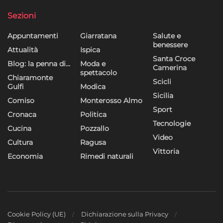
dei contenuti, Utilizzare profili per la selezione di contenuti
personalizzati, Sviluppare e migliorare i servizi, Utilizzare dati
Sezioni
limitati per la selezione dei contenuti.
Appuntamenti
Giarratana
Salute e
benessere
Funzionalità
Sempre attivo
Attualità
Ispica
Santa Croce
Blog: la penna di…
Moda e
Abbinare e combinare dati provenienti da altre
Camerina
spettacolo
fonti di dati, Collegare diversi dispositivi,
Chiaramonte
Scicli
Identificare i dispositivi in base alle informazioni
Gulfi
Modica
Sicilia
trasmesse automaticamente.
Comiso
Monterosso Almo
Sport
Cronaca
Politica
Utilizzare dati di geolocalizzazione precisi,
Tecnologie
Cucina
Pozzallo
Riconoscere i dispositivi in base a informazioni
Video
Cultura
Ragusa
richieste attivamente.
Vittoria
Economia
Rimedi naturali
Garantire la sicurezza, prevenire e
rilevare frodi, correggere errori, Erogare
e presentare pubblicità e contenuto,
Sempre attivo
Salvare e comunicare le scelte sulla
privacy.
Cookie Policy (UE)
Dichiarazione sulla Privacy