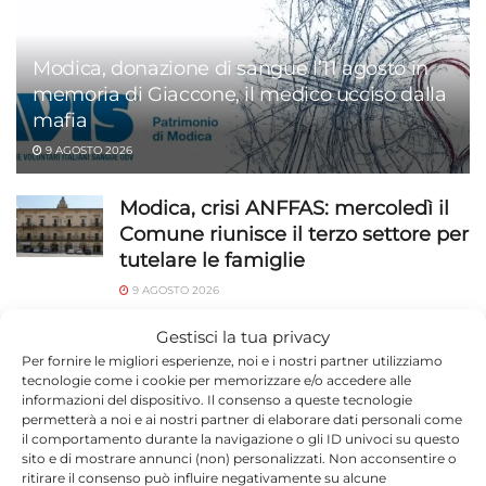
Modica, donazione di sangue l’11 agosto in
memoria di Giaccone, il medico ucciso dalla
mafia
9 AGOSTO 2026
Modica, crisi ANFFAS: mercoledì il
Comune riunisce il terzo settore per
tutelare le famiglie
9 AGOSTO 2026
Modica Calcio, esordio in Coppa
Gestisci la tua privacy
Italia
Per fornire le migliori esperienze, noi e i nostri partner utilizziamo
tecnologie come i cookie per memorizzare e/o accedere alle
9 AGOSTO 2026
informazioni del dispositivo. Il consenso a queste tecnologie
permetterà a noi e ai nostri partner di elaborare dati personali come
Antonio Giannone racconta il
il comportamento durante la navigazione o gli ID univoci su questo
sito e di mostrare annunci (non) personalizzati. Non acconsentire o
cammino Scicli-Santiago davanti al
ritirare il consenso può influire negativamente su alcune