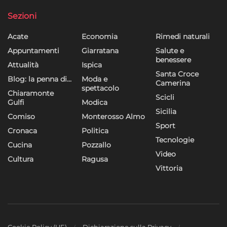
dei contenuti, Utilizzare profili per la selezione di contenuti
Sezioni
personalizzati, Sviluppare e migliorare i servizi, Utilizzare dati
limitati per la selezione dei contenuti.
Acate
Economia
Rimedi naturali
Appuntamenti
Giarratana
Salute e
Funzionalità
Sempre attivo
benessere
Attualità
Ispica
Abbinare e combinare dati provenienti da altre
Santa Croce
Blog: la penna di…
Moda e
fonti di dati, Collegare diversi dispositivi,
Camerina
spettacolo
Identificare i dispositivi in base alle informazioni
Chiaramonte
Scicli
Gulfi
Modica
trasmesse automaticamente.
Sicilia
Comiso
Monterosso Almo
Sport
Utilizzare dati di geolocalizzazione precisi,
Cronaca
Politica
Tecnologie
Riconoscere i dispositivi in base a informazioni
Cucina
Pozzallo
richieste attivamente.
Video
Cultura
Ragusa
Vittoria
Garantire la sicurezza, prevenire e
rilevare frodi, correggere errori, Erogare
e presentare pubblicità e contenuto,
Sempre attivo
Salvare e comunicare le scelte sulla
privacy.