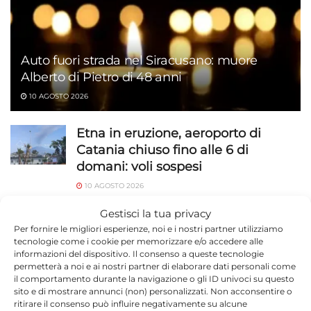
Auto fuori strada nel Siracusano: muore
Alberto di Pietro di 48 anni
10 AGOSTO 2026
Etna in eruzione, aeroporto di
Catania chiuso fino alle 6 di
domani: voli sospesi
10 AGOSTO 2026
Gestisci la tua privacy
Silvia Mezzanotte in concerto a
Per fornire le migliori esperienze, noi e i nostri partner utilizziamo
Ispica
tecnologie come i cookie per memorizzare e/o accedere alle
10 AGOSTO 2026
informazioni del dispositivo. Il consenso a queste tecnologie
permetterà a noi e ai nostri partner di elaborare dati personali come
il comportamento durante la navigazione o gli ID univoci su questo
Incidente sulla Modica-Ragusa:
sito e di mostrare annunci (non) personalizzati. Non acconsentire o
scontro frontale e traffico in tilt
ritirare il consenso può influire negativamente su alcune