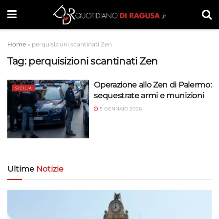
Home
»
perquisizioni scantinati Zen
Tag:
perquisizioni scantinati Zen
Operazione allo Zen di Palermo:
SICILIA
sequestrate armi e munizioni
5 GENNAIO 2026
Ultime
Notizie