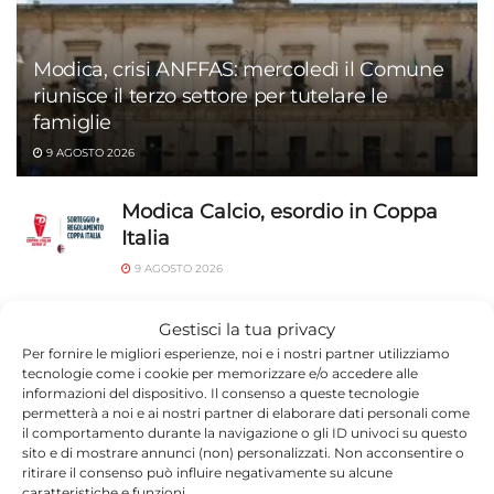
Modica, crisi ANFFAS: mercoledì il Comune
riunisce il terzo settore per tutelare le
famiglie
9 AGOSTO 2026
Modica Calcio, esordio in Coppa
Italia
9 AGOSTO 2026
Antonio Giannone racconta il
Gestisci la tua privacy
cammino Scicli-Santiago davanti al
Per fornire le migliori esperienze, noi e i nostri partner utilizziamo
Municipio
tecnologie come i cookie per memorizzare e/o accedere alle
informazioni del dispositivo. Il consenso a queste tecnologie
9 AGOSTO 2026
permetterà a noi e ai nostri partner di elaborare dati personali come
il comportamento durante la navigazione o gli ID univoci su questo
Modica, 56 anni dopo il diploma: la
sito e di mostrare annunci (non) personalizzati. Non acconsentire o
Quinta C torna insieme
ritirare il consenso può influire negativamente su alcune
caratteristiche e funzioni.