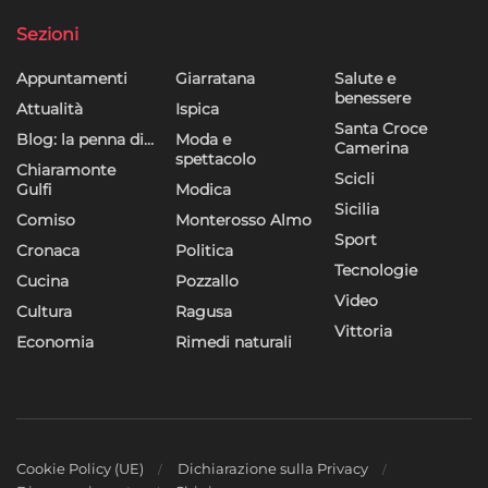
dei contenuti, Utilizzare profili per la selezione di contenuti
personalizzati, Sviluppare e migliorare i servizi, Utilizzare dati
Sezioni
limitati per la selezione dei contenuti.
Appuntamenti
Giarratana
Salute e
benessere
Funzionalità
Sempre attivo
Attualità
Ispica
Santa Croce
Blog: la penna di…
Moda e
Abbinare e combinare dati provenienti da altre
Camerina
spettacolo
fonti di dati, Collegare diversi dispositivi,
Chiaramonte
Scicli
Identificare i dispositivi in base alle informazioni
Gulfi
Modica
Sicilia
trasmesse automaticamente.
Comiso
Monterosso Almo
Sport
Cronaca
Politica
Utilizzare dati di geolocalizzazione precisi,
Tecnologie
Cucina
Pozzallo
Riconoscere i dispositivi in base a informazioni
Video
Cultura
Ragusa
richieste attivamente.
Vittoria
Economia
Rimedi naturali
Garantire la sicurezza, prevenire e
rilevare frodi, correggere errori, Erogare
e presentare pubblicità e contenuto,
Sempre attivo
Salvare e comunicare le scelte sulla
privacy.
Cookie Policy (UE)
Dichiarazione sulla Privacy