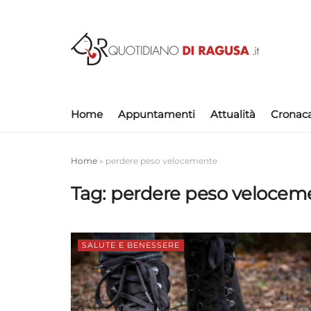
Home
Appuntamenti
Attualità
Cronac
Home
»
perdere peso velocemente
Tag:
perdere peso velocem
SALUTE E BENESSERE