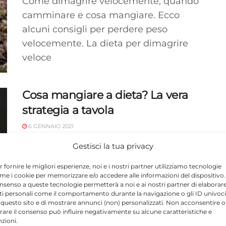
Come dimagrire velocemente, quando
camminare e cosa mangiare. Ecco
alcuni consigli per perdere peso
velocemente. La dieta per dimagrire
veloce
Cosa mangiare a dieta? La vera
strategia a tavola
6 GENNAIO 2021
Cosa mangiare a dieta? La strategia a
Gestisci la tua privacy
tavola. Ecco alcuni consigli da seguire
r fornire le migliori esperienze, noi e i nostri partner utilizziamo tecnologie
per perdere peso velocemente
me i cookie per memorizzare e/o accedere alle informazioni del dispositivo. 
nsenso a queste tecnologie permetterà a noi e ai nostri partner di elaborar
ti personali come il comportamento durante la navigazione o gli ID univoci
 questo sito e di mostrare annunci (non) personalizzati. Non acconsentire o
tirare il consenso può influire negativamente su alcune caratteristiche e
nzioni.