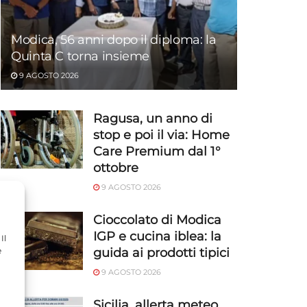
Modica, 56 anni dopo il diploma: la
Quinta C torna insieme
9 AGOSTO 2026
Ragusa, un anno di
stop e poi il via: Home
Care Premium dal 1°
ottobre
9 AGOSTO 2026
Cioccolato di Modica
IGP e cucina iblea: la
Il
guida ai prodotti tipici
e
9 AGOSTO 2026
Sicilia, allerta meteo