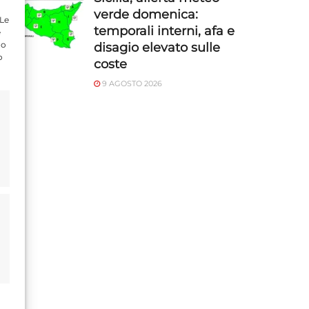
verde domenica:
 Le
temporali interni, afa e
e
do
disagio elevato sulle
o
coste
9 AGOSTO 2026