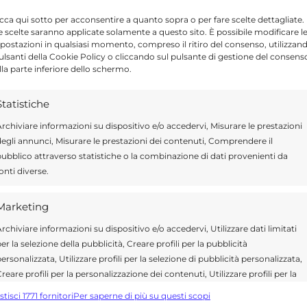
Dieta per perdere peso, mangiare
icca qui sotto per acconsentire a quanto sopra o per fare scelte dettagliate.
e scelte saranno applicate solamente a questo sito. È possibile modificare l
in bianco: ecco cosa
postazioni in qualsiasi momento, compreso il ritiro del consenso, utilizzan
pulsanti della Cookie Policy o cliccando sul pulsante di gestione del consens
4 SETTEMBRE 2020
lla parte inferiore dello schermo.
La dieta per perdere peso velocemente
Statistiche
e depurare l'organismo dopo le vacanze
si basa su 3 fasi. E' una dieta ...
rchiviare informazioni su dispositivo e/o accedervi, Misurare le prestazioni
egli annunci, Misurare le prestazioni dei contenuti, Comprendere il
ubblico attraverso statistiche o la combinazione di dati provenienti da
onti diverse.
Marketing
Dieta al finocchio per perdere 2
rchiviare informazioni su dispositivo e/o accedervi, Utilizzare dati limitati
kg subito: menu'
er la selezione della pubblicità, Creare profili per la pubblicità
ersonalizzata, Utilizzare profili per la selezione di pubblicità personalizzata,
3 GENNAIO 2020
reare profili per la personalizzazione dei contenuti, Utilizzare profili per la
La dieta al finocchio per perdere peso
elezione di contenuti personalizzati, Sviluppare e migliorare i servizi,
stisci 1771 fornitori
Per saperne di più su questi scopi
subito, fino a 2 kg, è tra le diete
tilizzare dati limitati per la selezione dei contenuti.