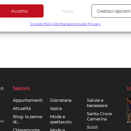
depurative più seguite dopo ...
Accetta
Nega
Gestisci opzioni
Funzionalità
Sempre attiv
bbinare e combinare dati provenienti da altre fonti di dati,
Cookie Policy
Dichiarazione sulla Privacy
ollegare diversi dispositivi, Identificare i dispositivi in base
alle informazioni trasmesse automaticamente.
Utilizzare dati di geolocalizzazione precisi, Riconoscere i
dispositivi in base a informazioni richieste attivamente.
Garantire la sicurezza, prevenire e rilevare frodi,
correggere errori, Erogare e presentare
Sempre attiv
pubblicità e contenuto, Salvare e comunicare le
Sezioni
U
DR
scelte sulla privacy.
Appuntamenti
Giarratana
Salute e
benessere
Attualità
Ispica
Santa Croce
Blog: la penna
Moda e
Camerina
ui
di…
spettacolo
Scicli
Chiaramonte
Modica