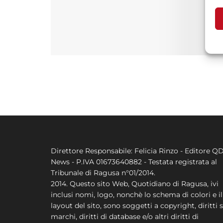
A
C
Direttore Responsabile: Felicia Rinzo - Editore Q
News - P.IVA 01673640882 - Testata registrata al
Tribunale di Ragusa n°01/2014.
2014. Questo sito Web, Quotidiano di Ragusa, ivi
inclusi nomi, logo, nonchè lo schema di colori e il
layout del sito, sono soggetti a copyright, diritti s
marchi, diritti di database e/o altri diritti di