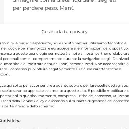
dimagrire con la dieta liquida e i segreti
per perdere peso. Menù
Gestisci la tua privacy
r fornire le migliori esperienze, noi e i nostri partner utilizziamo tecnologie
me i cookie per memorizzare e/o accedere alle informazioni del dispositivo. 
nsenso a queste tecnologie permetterà a noi e ai nostri partner di elaborar
ti personali come il comportamento durante la navigazione o gli ID univoci
 questo sito e di mostrare annunci (non) personalizzati. Non acconsentire o
tirare il consenso può influire negativamente su alcune caratteristiche e
nzioni.
icca qui sotto per acconsentire a quanto sopra o per fare scelte dettagliate.
e scelte saranno applicate solamente a questo sito. È possibile modificare l
postazioni in qualsiasi momento, compreso il ritiro del consenso, utilizzan
pulsanti della Cookie Policy o cliccando sul pulsante di gestione del consens
lla parte inferiore dello schermo.
Statistiche