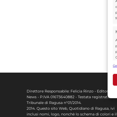
A
d
p
f
A
p
p
C
s
Ge
U
Direttore Responsabile: Felicia Rinzo - Editore Q
A
News - P.IVA 01673640882 - Testata registrata al
C
Tribunale di Ragusa n°01/2014.
2014. Questo sito Web, Quotidiano di Ragusa, ivi
inclusi nomi, logo, nonchè lo schema di colori e il