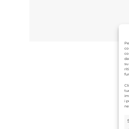
Pe
co
co
da
su
ri
fu
Cl
tu
im
i 
ne