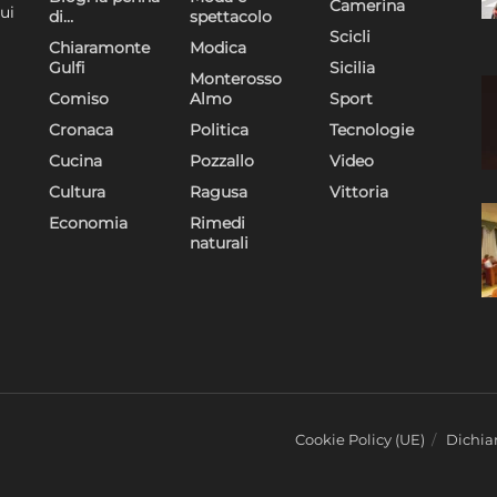
Camerina
ui
di…
spettacolo
dispositivi in base a informazioni richieste attivamente.
Scicli
Chiaramonte
Modica
Gulfi
Sicilia
Garantire la sicurezza, prevenire e rilevare frodi,
Monterosso
Comiso
Almo
Sport
correggere errori, Erogare e presentare
Sempre attiv
pubblicità e contenuto, Salvare e comunicare le
Cronaca
Politica
Tecnologie
scelte sulla privacy.
Cucina
Pozzallo
Video
Cultura
Ragusa
Vittoria
Economia
Rimedi
naturali
Cookie Policy (UE)
Dichiar