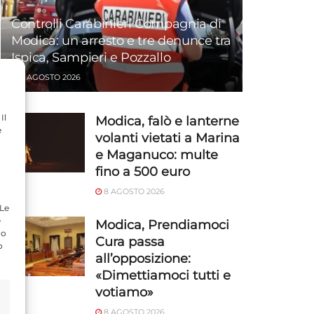
Controlli Carabinieri Compagnia di
Modica: un arresto e tre denunce tra
Ispica, Sampieri e Pozzallo
8 AGOSTO 2026
Il
Modica, falò e lanterne
e
volanti vietati a Marina
e Maganuco: multe
fino a 500 euro
8 AGOSTO 2026
 Le
e
Modica, Prendiamoci
do
Cura passa
o
all’opposizione:
«Dimettiamoci tutti e
votiamo»
8 AGOSTO 2026