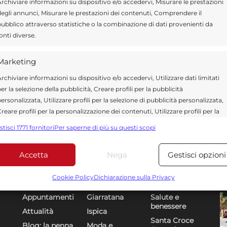
rchiviare informazioni su dispositivo e/o accedervi, Misurare le prestazioni
egli annunci, Misurare le prestazioni dei contenuti, Comprendere il
ubblico attraverso statistiche o la combinazione di dati provenienti da
onti diverse.
Marketing
rchiviare informazioni su dispositivo e/o accedervi, Utilizzare dati limitati
er la selezione della pubblicità, Creare profili per la pubblicità
ersonalizzata, Utilizzare profili per la selezione di pubblicità personalizzata,
reare profili per la personalizzazione dei contenuti, Utilizzare profili per la
elezione di contenuti personalizzati, Sviluppare e migliorare i servizi,
stisci 1771 fornitori
Per saperne di più su questi scopi
tilizzare dati limitati per la selezione dei contenuti.
Accetta
Nega
Gestisci opzioni
Funzionalità
Sempre attiv
Sezioni
U
DR
bbinare e combinare dati provenienti da altre fonti di dati,
Cookie Policy
Dichiarazione sulla Privacy
ollegare diversi dispositivi, Identificare i dispositivi in base
Appuntamenti
Giarratana
Salute e
alle informazioni trasmesse automaticamente.
benessere
Attualità
Ispica
Santa Croce
Utilizzare dati di geolocalizzazione precisi, Riconoscere i
Blog: la penna
Moda e