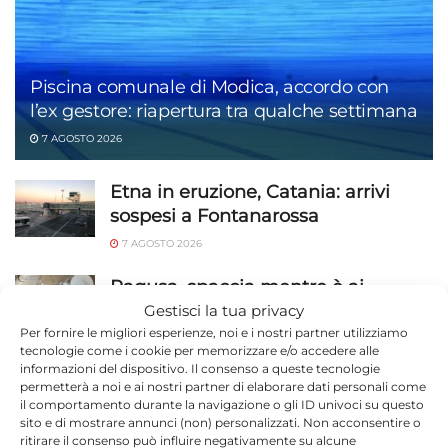
Piscina comunale di Modica, accordo con
l’ex gestore: riapertura tra qualche settimana
7 AGOSTO 2026
Etna in eruzione, Catania: arrivi
sospesi a Fontanarossa
7 AGOSTO 2026
Ragusa, spaccia mentre è ai
domiciliari: cocaina trovata nel
Gestisci la tua privacy
bagno
Per fornire le migliori esperienze, noi e i nostri partner utilizziamo
tecnologie come i cookie per memorizzare e/o accedere alle
7 AGOSTO 2026
informazioni del dispositivo. Il consenso a queste tecnologie
permetterà a noi e ai nostri partner di elaborare dati personali come
Guardia Costiera di Pozzallo, oltre
il comportamento durante la navigazione o gli ID univoci su questo
sito e di mostrare annunci (non) personalizzati. Non acconsentire o
1.200 controlli sul litorale ibleo:
ritirare il consenso può influire negativamente su alcune