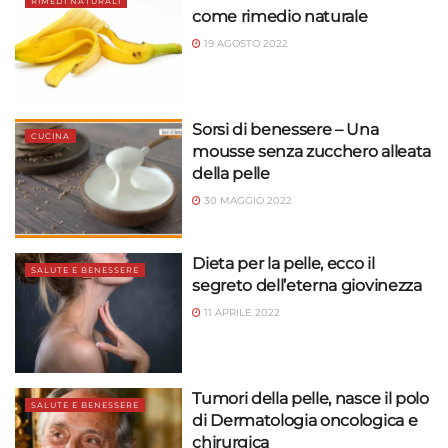
RIMEDI NATURALI
come rimedio naturale
19 AGOSTO 2022
Sorsi di benessere – Una
CUCINA
mousse senza zucchero alleata
della pelle
30 MAGGIO 2022
Dieta per la pelle, ecco il
SALUTE E BENESSERE
segreto dell’eterna giovinezza
11 APRILE 2022
Tumori della pelle, nasce il polo
SALUTE E BENESSERE
di Dermatologia oncologica e
chirurgica