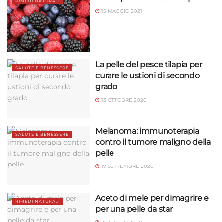
RIMEDI NATURALI
15 MAGGIO 2021
La pelle del pesce tilapia per
SALUTE E BENESSERE
curare le ustioni di secondo
grado
13 OTTOBRE 2020
Melanoma: immunoterapia
SALUTE E BENESSERE
contro il tumore maligno della
pelle
19 SETTEMBRE 2020
Aceto di mele per dimagrire e
RIMEDI NATURALI
per una pelle da star