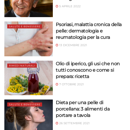
5 APRILE 2022
Psoriasi, malattia cronica della
SALUTE E BENESSERE
pelle: dermatologia e
reumatologia per la cura
13 DICEMBRE 2021
Olio di iperico, gli usi che non
RIMEDI NATURALI
tutti conoscono e come si
prepara: ricetta
7 OTTOBRE 2021
Dieta per una pelle di
SALUTE E BENESSERE
porcellana: 3 alimenti da
portare a tavola
26 SETTEMBRE 2021