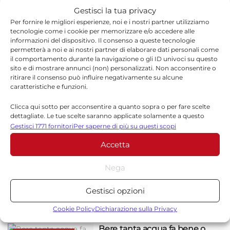
Gestisci la tua privacy
Salute della pelle, attenti a
Per fornire le migliori esperienze, noi e i nostri partner utilizziamo
SALUTE E BENESSERE
tecnologie come i cookie per memorizzare e/o accedere alle
freddo e umidità :nemici in
informazioni del dispositivo. Il consenso a queste tecnologie
inverno
permetterà a noi e ai nostri partner di elaborare dati personali come
4 NOVEMBRE 2019
il comportamento durante la navigazione o gli ID univoci su questo
sito e di mostrare annunci (non) personalizzati. Non acconsentire o
ritirare il consenso può influire negativamente su alcune
caratteristiche e funzioni.
Dieta dell’acqua per stare in
SALUTE E BENESSERE
forma: fa bene alla salute della
Clicca qui sotto per acconsentire a quanto sopra o per fare scelte
pelle
dettagliate. Le tue scelte saranno applicate solamente a questo
sito. È possibile modificare le impostazioni in qualsiasi momento,
Gestisci 1771 fornitori
Per saperne di più su questi scopi
10 OTTOBRE 2019
compreso il ritiro del consenso, utilizzando i pulsanti della Cookie
Accetta
Policy o cliccando sul pulsante di gestione del consenso nella parte
inferiore dello schermo.
Bere tè fa bene alla salute del
SALUTE E BENESSERE
Nega
cervello e della pelle?
Statistiche
25 SETTEMBRE 2019
Gestisci opzioni
Archiviare informazioni su dispositivo e/o accedervi, Misurare le
prestazioni degli annunci, Misurare le prestazioni dei contenuti,
Cookie Policy
Dichiarazione sulla Privacy
Comprendere il pubblico attraverso statistiche o la
Bere tanta acqua fa bene o
combinazione di dati provenienti da fonti diverse.