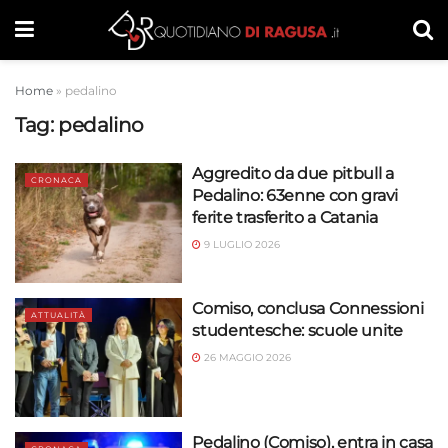
Home
»
pedalino
Tag:
pedalino
Aggredito da due pitbull a
CRONACA
Pedalino: 63enne con gravi
ferite trasferito a Catania
9 LUGLIO 2026
Comiso, conclusa Connessioni
ATTUALITÀ
studentesche: scuole unite
26 MAGGIO 2026
Pedalino (Comiso), entra in casa