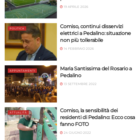
19 APRILE 2026
Comiso, continui disservizi
POLITICA
elettrici a Pedalino: situazione
non più tollerabile
14 FEBBRAIO 2026
Maria Santissima del Rosario a
APPUNTAMENTI
Pedalino
13 SETTEMBRE 2022
Comiso, la sensibilità dei
ATTUALITÀ
residenti di Pedalino: Ecco cosa
fanno FOTO
24 GIUGNO 2022