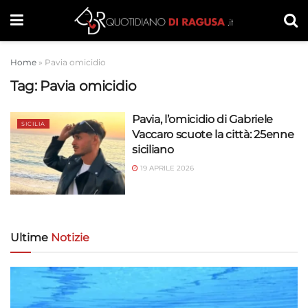
Home
»
Pavia omicidio
Tag:
Pavia omicidio
Pavia, l’omicidio di Gabriele
SICILIA
Vaccaro scuote la città: 25enne
siciliano
19 APRILE 2026
Ultime
Notizie