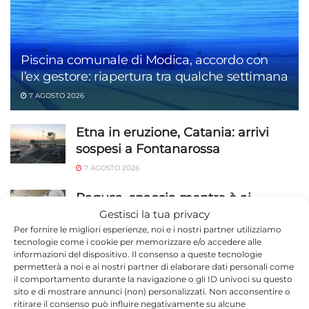
Piscina comunale di Modica, accordo con
l’ex gestore: riapertura tra qualche settimana
7 AGOSTO 2026
Etna in eruzione, Catania: arrivi
sospesi a Fontanarossa
7 AGOSTO 2026
Ragusa, spaccia mentre è ai
domiciliari: cocaina trovata nel
Gestisci la tua privacy
bagno
Per fornire le migliori esperienze, noi e i nostri partner utilizziamo
tecnologie come i cookie per memorizzare e/o accedere alle
7 AGOSTO 2026
informazioni del dispositivo. Il consenso a queste tecnologie
permetterà a noi e ai nostri partner di elaborare dati personali come
Guardia Costiera di Pozzallo, oltre
il comportamento durante la navigazione o gli ID univoci su questo
sito e di mostrare annunci (non) personalizzati. Non acconsentire o
1.200 controlli sul litorale ibleo:
ritirare il consenso può influire negativamente su alcune