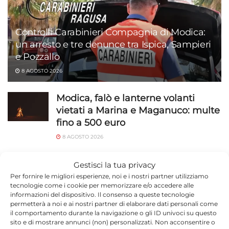
Controlli Carabinieri Compagnia di Modica:
un arresto e tre denunce tra Ispica, Sampieri
e Pozzallo
8 AGOSTO 2026
Modica, falò e lanterne volanti
vietati a Marina e Maganuco: multe
fino a 500 euro
8 AGOSTO 2026
Modica, Prendiamoci Cura passa
Gestisci la tua privacy
all’opposizione: «Dimettiamoci tutti
Per fornire le migliori esperienze, noi e i nostri partner utilizziamo
e votiamo»
tecnologie come i cookie per memorizzare e/o accedere alle
informazioni del dispositivo. Il consenso a queste tecnologie
8 AGOSTO 2026
permetterà a noi e ai nostri partner di elaborare dati personali come
il comportamento durante la navigazione o gli ID univoci su questo
Beach Soccer: stasera a Scoglitti si
sito e di mostrare annunci (non) personalizzati. Non acconsentire o