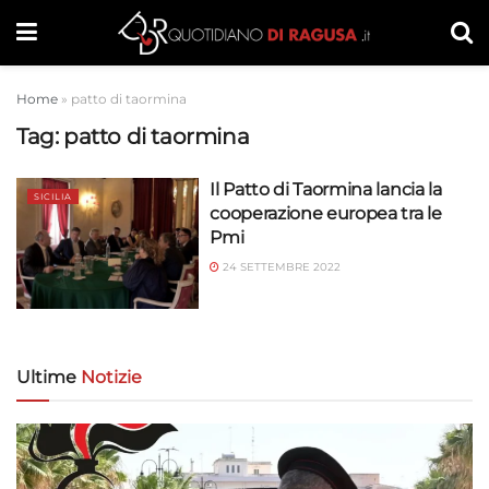
Home
»
patto di taormina
Tag:
patto di taormina
Il Patto di Taormina lancia la
SICILIA
cooperazione europea tra le
Pmi
24 SETTEMBRE 2022
Ultime
Notizie