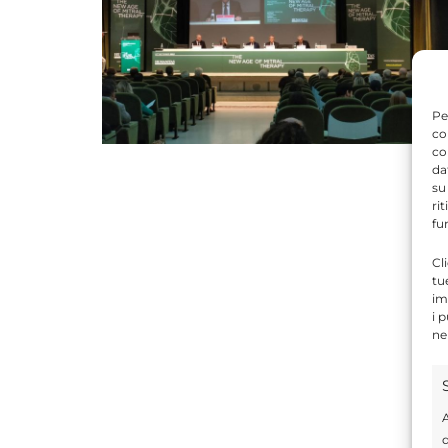
Pe
co
co
da
su
ri
fu
Cl
tu
im
i 
ne
A
d