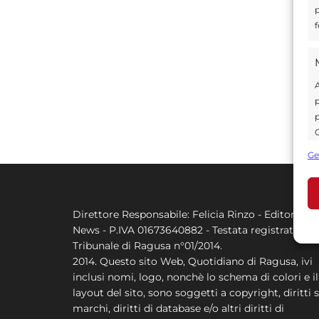
p
f
A
p
p
C
s
Ge
U
Direttore Responsabile: Felicia Rinzo - Editore Q
A
News - P.IVA 01673640882 - Testata registrata al
C
Tribunale di Ragusa n°01/2014.
2014. Questo sito Web, Quotidiano di Ragusa, ivi
inclusi nomi, logo, nonchè lo schema di colori e il
layout del sito, sono soggetti a copyright, diritti s
marchi, diritti di database e/o altri diritti di