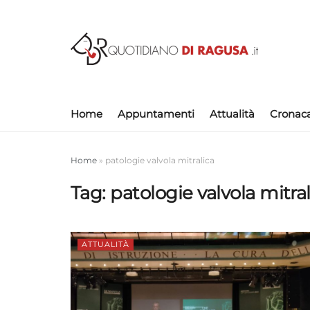
Home
Appuntamenti
Attualità
Cronac
Home
»
patologie valvola mitralica
Tag:
patologie valvola mitra
ATTUALITÀ