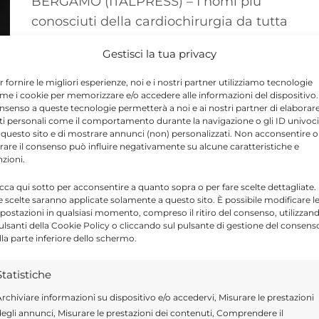
BERGAMO (ITALPRESS) – I nomi più
conosciuti della cardiochirurgia da tutta
Europa e da oltreoceano si sono riuniti
Gestisci la tua privacy
a Bergamo ...
r fornire le migliori esperienze, noi e i nostri partner utilizziamo tecnologie
me i cookie per memorizzare e/o accedere alle informazioni del dispositivo. 
nsenso a queste tecnologie permetterà a noi e ai nostri partner di elaborar
ti personali come il comportamento durante la navigazione o gli ID univoci
 questo sito e di mostrare annunci (non) personalizzati. Non acconsentire o
tirare il consenso può influire negativamente su alcune caratteristiche e
nzioni.
icca qui sotto per acconsentire a quanto sopra o per fare scelte dettagliate.
e scelte saranno applicate solamente a questo sito. È possibile modificare l
postazioni in qualsiasi momento, compreso il ritiro del consenso, utilizzan
pulsanti della Cookie Policy o cliccando sul pulsante di gestione del consens
lla parte inferiore dello schermo.
Statistiche
rchiviare informazioni su dispositivo e/o accedervi, Misurare le prestazioni
egli annunci, Misurare le prestazioni dei contenuti, Comprendere il