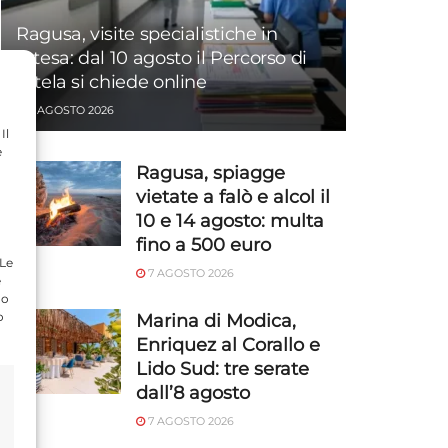
Ragusa, visite specialistiche in
attesa: dal 10 agosto il Percorso di
tutela si chiede online
7 AGOSTO 2026
Il
e
Ragusa, spiagge
vietate a falò e alcol il
10 e 14 agosto: multa
fino a 500 euro
 Le
7 AGOSTO 2026
e
do
o
Marina di Modica,
Enriquez al Corallo e
Lido Sud: tre serate
dall’8 agosto
7 AGOSTO 2026