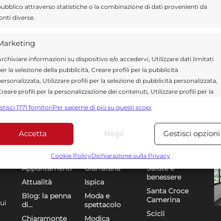
ubblico attraverso statistiche o la combinazione di dati provenienti da
onti diverse.
Marketing
rchiviare informazioni su dispositivo e/o accedervi, Utilizzare dati limitati
er la selezione della pubblicità, Creare profili per la pubblicità
ersonalizzata, Utilizzare profili per la selezione di pubblicità personalizzata,
reare profili per la personalizzazione dei contenuti, Utilizzare profili per la
elezione di contenuti personalizzati, Sviluppare e migliorare i servizi,
stisci 1771 fornitori
Per saperne di più su questi scopi
tilizzare dati limitati per la selezione dei contenuti.
Accetta
Nega
Gestisci opzioni
Funzionalità
Sempre attiv
Sezioni
U
DR
bbinare e combinare dati provenienti da altre fonti di dati,
Cookie Policy
Dichiarazione sulla Privacy
ollegare diversi dispositivi, Identificare i dispositivi in base
Appuntamenti
Giarratana
Salute e
alle informazioni trasmesse automaticamente.
benessere
Attualità
Ispica
Santa Croce
Blog: la penna
Moda e
Camerina
Utilizzare dati di geolocalizzazione precisi, Riconoscere i
ui
di…
spettacolo
dispositivi in base a informazioni richieste attivamente.
Scicli
Chiaramonte
Modica