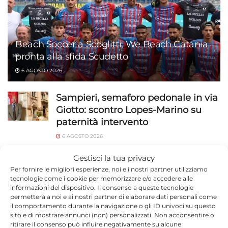
Beach Soccer a Scoglitti, We Beach Catania
pronta alla sfida Scudetto
6 AGOSTO 2026
Sampieri, semaforo pedonale in via
Giotto: scontro Lopes-Marino su
paternità intervento
6 AGOSTO 2026
Ragusa, 184 operatori in campo a
Gestisci la tua privacy
luglio: 1.527 identificati e 23 stranieri
Per fornire le migliori esperienze, noi e i nostri partner utilizziamo
tecnologie come i cookie per memorizzare e/o accedere alle
espulsi
informazioni del dispositivo. Il consenso a queste tecnologie
permetterà a noi e ai nostri partner di elaborare dati personali come
6 AGOSTO 2026
il comportamento durante la navigazione o gli ID univoci su questo
sito e di mostrare annunci (non) personalizzati. Non acconsentire o
Capretta legata sotto il sole sulla
ritirare il consenso può influire negativamente su alcune