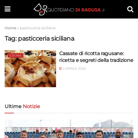
Home
»
pasticceria siciliana
Tag:
pasticceria siciliana
Cassate di ricotta ragusane:
CUCINA
ricetta e segreti della tradizione
2 APRILE 2026
Ultime
Notizie