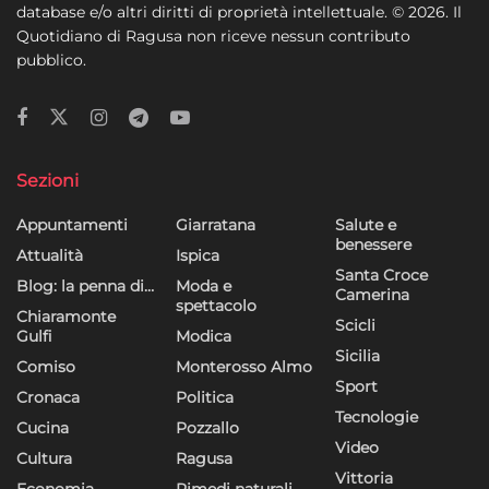
dati limitati per la selezione della pubblicità, Creare profili per la
database e/o altri diritti di proprietà intellettuale. © 2026. Il
pubblicità personalizzata, Utilizzare profili per la selezione di
Quotidiano di Ragusa non riceve nessun contributo
pubblicità personalizzata, Creare profili per la personalizzazione
pubblico.
dei contenuti, Utilizzare profili per la selezione di contenuti
personalizzati, Sviluppare e migliorare i servizi, Utilizzare dati
limitati per la selezione dei contenuti.
Funzionalità
Sempre attivo
Sezioni
Abbinare e combinare dati provenienti da altre
Appuntamenti
Giarratana
Salute e
fonti di dati, Collegare diversi dispositivi,
benessere
Attualità
Ispica
Identificare i dispositivi in base alle informazioni
Santa Croce
Blog: la penna di…
Moda e
trasmesse automaticamente.
Camerina
spettacolo
Chiaramonte
Scicli
Gulfi
Modica
Utilizzare dati di geolocalizzazione precisi,
Sicilia
Riconoscere i dispositivi in base a informazioni
Comiso
Monterosso Almo
Sport
richieste attivamente.
Cronaca
Politica
Tecnologie
Cucina
Pozzallo
Garantire la sicurezza, prevenire e
Video
Cultura
Ragusa
rilevare frodi, correggere errori, Erogare
Vittoria