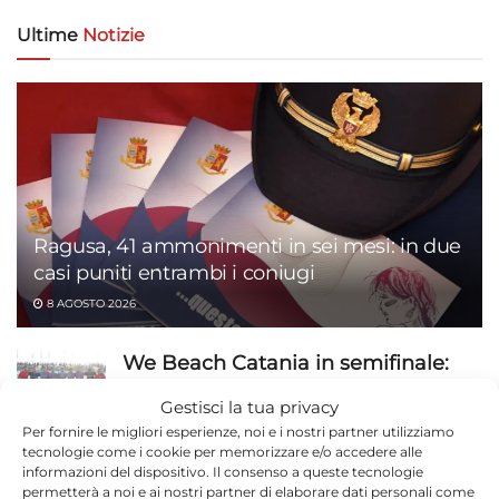
Ultime
Notizie
Ragusa, 41 ammonimenti in sei mesi: in due
casi puniti entrambi i coniugi
8 AGOSTO 2026
We Beach Catania in semifinale:
Cagliari ko 6-5 a Scoglitti
Gestisci la tua privacy
8 AGOSTO 2026
Per fornire le migliori esperienze, noi e i nostri partner utilizziamo
tecnologie come i cookie per memorizzare e/o accedere alle
Etna in eruzione, Catania chiude lo
informazioni del dispositivo. Il consenso a queste tecnologie
permetterà a noi e ai nostri partner di elaborare dati personali come
spazio aereo: arrivi sospesi