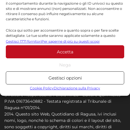
il comportamento durante la navigazione o gli ID univoci su questo
8 AGOSTO 2026
sito e di mostrare annunci (non) personalizzati. Non acconsentire o
ritirare il consenso può influire negativamente su alcune
Ragusa, visite specialistiche in
caratteristiche e funzioni.
attesa: dal 10 agosto il Percorso di
Clicca qui sotto per acconsentire a quanto sopra o per fare scelte
tutela si chiede online
dettagliate. Le tue scelte saranno applicate solamente a questo
sito. È possibile modificare le impostazioni in qualsiasi momento,
Gestisci 1771 fornitori
Per saperne di più su questi scopi
7 AGOSTO 2026
compreso il ritiro del consenso, utilizzando i pulsanti della Cookie
Accetta
Policy o cliccando sul pulsante di gestione del consenso nella parte
inferiore dello schermo.
Nega
Statistiche
Gestisci opzioni
Archiviare informazioni su dispositivo e/o accedervi, Misurare le
prestazioni degli annunci, Misurare le prestazioni dei contenuti,
Cookie Policy
Dichiarazione sulla Privacy
Comprendere il pubblico attraverso statistiche o la
Direttore Responsabile: Felicia Rinzo - Editore QDR News -
combinazione di dati provenienti da fonti diverse.
P.IVA 01673640882 - Testata registrata al Tribunale di
Ragusa n°01/2014.
2014. Questo sito Web, Quotidiano di Ragusa, ivi inclusi
Marketing
nomi, logo, nonchè lo schema di colori e il layout del sito,
Archiviare informazioni su dispositivo e/o accedervi, Utilizzare
sono soggetti a copyright, diritti sui marchi, diritti di