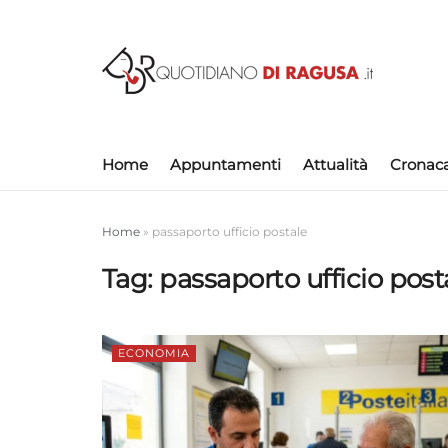
Home
Appuntamenti
Attualità
Cronac
Home
»
passaporto ufficio postale
Tag:
passaporto ufficio post
ECONOMIA