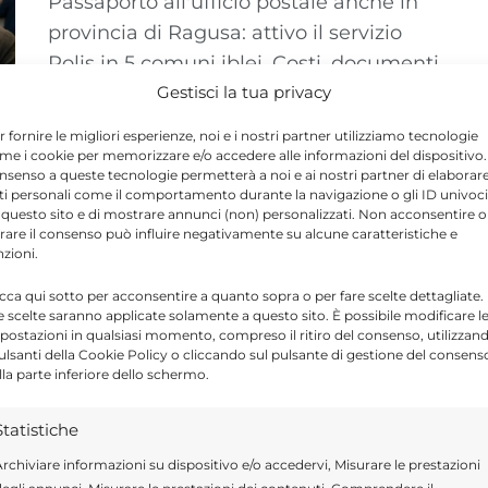
Passaporto all'ufficio postale anche in
provincia di Ragusa: attivo il servizio
Polis in 5 comuni iblei. Costi, documenti
e modalità. ...
Gestisci la tua privacy
r fornire le migliori esperienze, noi e i nostri partner utilizziamo tecnologie
me i cookie per memorizzare e/o accedere alle informazioni del dispositivo. 
nsenso a queste tecnologie permetterà a noi e ai nostri partner di elaborar
ti personali come il comportamento durante la navigazione o gli ID univoci
 questo sito e di mostrare annunci (non) personalizzati. Non acconsentire o
tirare il consenso può influire negativamente su alcune caratteristiche e
nzioni.
icca qui sotto per acconsentire a quanto sopra o per fare scelte dettagliate.
e scelte saranno applicate solamente a questo sito. È possibile modificare l
postazioni in qualsiasi momento, compreso il ritiro del consenso, utilizzan
pulsanti della Cookie Policy o cliccando sul pulsante di gestione del consens
lla parte inferiore dello schermo.
Statistiche
rchiviare informazioni su dispositivo e/o accedervi, Misurare le prestazioni