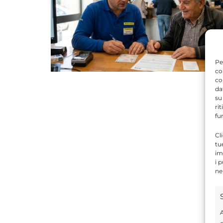
Pe
co
co
da
su
ri
fu
Cl
tu
im
i 
ne
A