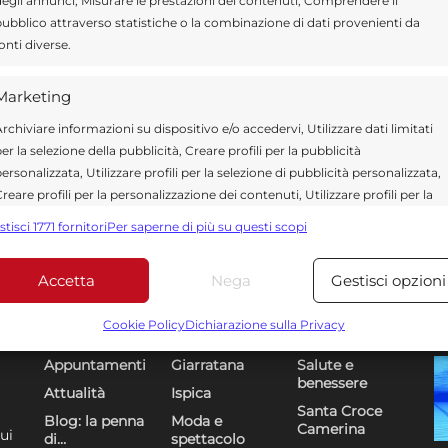
egli annunci, Misurare le prestazioni dei contenuti, Comprendere il
ubblico attraverso statistiche o la combinazione di dati provenienti da
onti diverse.
Marketing
rchiviare informazioni su dispositivo e/o accedervi, Utilizzare dati limitati
er la selezione della pubblicità, Creare profili per la pubblicità
ersonalizzata, Utilizzare profili per la selezione di pubblicità personalizzata,
reare profili per la personalizzazione dei contenuti, Utilizzare profili per la
elezione di contenuti personalizzati, Sviluppare e migliorare i servizi,
stisci 1771 fornitori
Per saperne di più su questi scopi
tilizzare dati limitati per la selezione dei contenuti.
Accetta
Nega
Gestisci opzioni
Funzionalità
Sempre attiv
Sezioni
U
bbinare e combinare dati provenienti da altre fonti di dati,
DR
Cookie Policy
Dichiarazione sulla Privacy
ollegare diversi dispositivi, Identificare i dispositivi in base
Appuntamenti
Giarratana
Salute e
alle informazioni trasmesse automaticamente.
benessere
Attualità
Ispica
Santa Croce
Utilizzare dati di geolocalizzazione precisi, Riconoscere i
Blog: la penna
Moda e
Camerina
ui
di…
spettacolo
dispositivi in base a informazioni richieste attivamente.