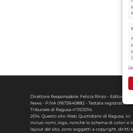
d
p
f
A
p
p
C
s
Ge
U
A
Direttore Responsabile: Felicia Rinzo - Editore Q
C
News - P.IVA 01673640882 - Testata registrata al
Tribunale di Ragusa n°01/2014.
2014. Questo sito Web, Quotidiano di Ragusa, ivi
inclusi nomi, logo, nonchè lo schema di colori e il
layout del sito, sono soggetti a copyright, diritti s