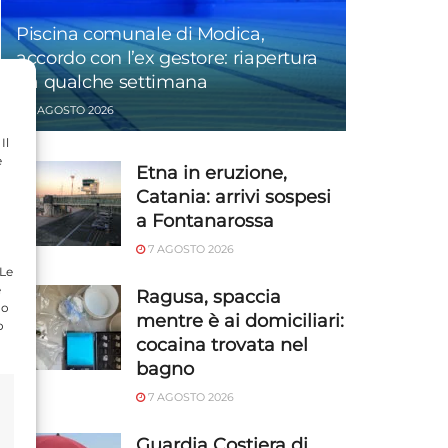
Piscina comunale di Modica,
accordo con l’ex gestore: riapertura
tra qualche settimana
7 AGOSTO 2026
Il
e
Etna in eruzione,
Catania: arrivi sospesi
a Fontanarossa
7 AGOSTO 2026
 Le
e
Ragusa, spaccia
do
mentre è ai domiciliari:
o
cocaina trovata nel
bagno
7 AGOSTO 2026
Guardia Costiera di