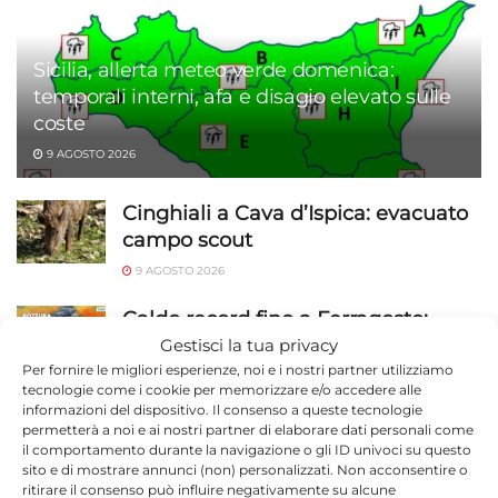
Sicilia, allerta meteo verde domenica:
temporali interni, afa e disagio elevato sulle
coste
9 AGOSTO 2026
Cinghiali a Cava d’Ispica: evacuato
campo scout
9 AGOSTO 2026
Caldo record fino a Ferragosto:
40°C attesi e notti tropicali, poi
Gestisci la tua privacy
forse uno spiraglio
Per fornire le migliori esperienze, noi e i nostri partner utilizziamo
tecnologie come i cookie per memorizzare e/o accedere alle
9 AGOSTO 2026
informazioni del dispositivo. Il consenso a queste tecnologie
permetterà a noi e ai nostri partner di elaborare dati personali come
Passo Marinaro, docce smart e
il comportamento durante la navigazione o gli ID univoci su questo
sito e di mostrare annunci (non) personalizzati. Non acconsentire o
passerelle per disabili: colmato il
ritirare il consenso può influire negativamente su alcune