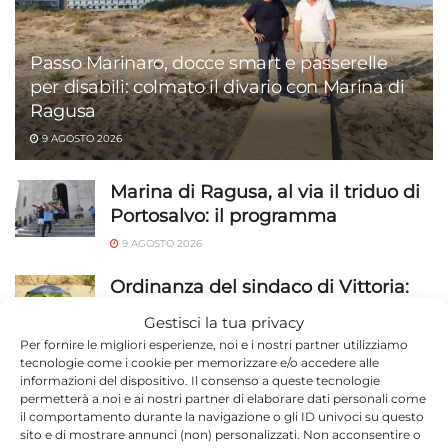
Passo Marinaro, docce smart e passerelle
per disabili: colmato il divario con Marina di
Ragusa
9 AGOSTO 2026
Marina di Ragusa, al via il triduo di
Portosalvo: il programma
9 AGOSTO 2026
Ordinanza del sindaco di Vittoria:
divieti su falò, alcol e tende sulle
Gestisci la tua privacy
spiagge per San Lorenzo e
Per fornire le migliori esperienze, noi e i nostri partner utilizziamo
Ferragosto 2026
tecnologie come i cookie per memorizzare e/o accedere alle
informazioni del dispositivo. Il consenso a queste tecnologie
9 AGOSTO 2026
permetterà a noi e ai nostri partner di elaborare dati personali come
il comportamento durante la navigazione o gli ID univoci su questo
Scippo sul lungomare di
sito e di mostrare annunci (non) personalizzati. Non acconsentire o