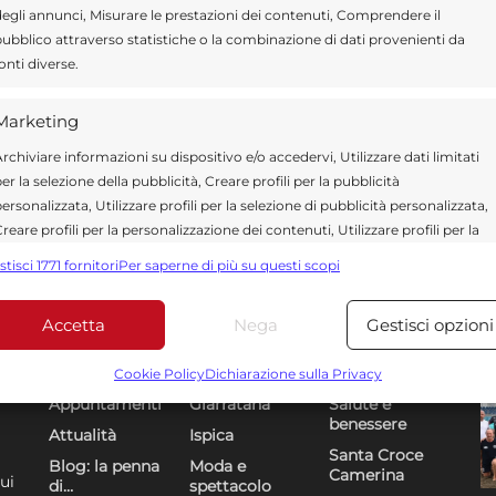
egli annunci, Misurare le prestazioni dei contenuti, Comprendere il
ubblico attraverso statistiche o la combinazione di dati provenienti da
onti diverse.
Marketing
rchiviare informazioni su dispositivo e/o accedervi, Utilizzare dati limitati
er la selezione della pubblicità, Creare profili per la pubblicità
ersonalizzata, Utilizzare profili per la selezione di pubblicità personalizzata,
reare profili per la personalizzazione dei contenuti, Utilizzare profili per la
elezione di contenuti personalizzati, Sviluppare e migliorare i servizi,
stisci 1771 fornitori
Per saperne di più su questi scopi
tilizzare dati limitati per la selezione dei contenuti.
Accetta
Nega
Gestisci opzioni
Funzionalità
Sempre attiv
Sezioni
U
DR
bbinare e combinare dati provenienti da altre fonti di dati,
Cookie Policy
Dichiarazione sulla Privacy
ollegare diversi dispositivi, Identificare i dispositivi in base
Appuntamenti
Giarratana
Salute e
alle informazioni trasmesse automaticamente.
benessere
Attualità
Ispica
Santa Croce
Blog: la penna
Moda e
Camerina
Utilizzare dati di geolocalizzazione precisi, Riconoscere i
ui
di…
spettacolo