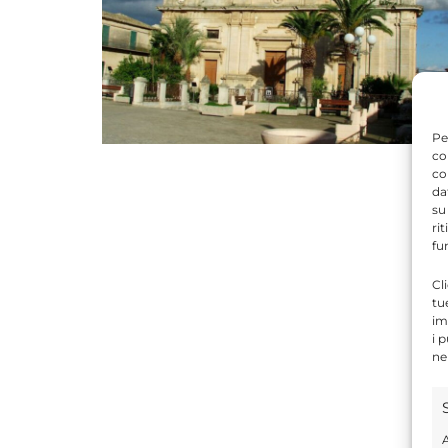
Pe
co
co
da
su
ri
fu
Cl
tu
im
i 
ne
A