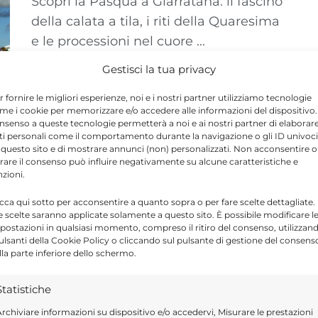
Scopri la Pasqua a Giarratana: il fascino
della calata a tila, i riti della Quaresima
e le processioni nel cuore ...
Gestisci la tua privacy
r fornire le migliori esperienze, noi e i nostri partner utilizziamo tecnologie
me i cookie per memorizzare e/o accedere alle informazioni del dispositivo. 
nsenso a queste tecnologie permetterà a noi e ai nostri partner di elaborar
ti personali come il comportamento durante la navigazione o gli ID univoci
 questo sito e di mostrare annunci (non) personalizzati. Non acconsentire o
tirare il consenso può influire negativamente su alcune caratteristiche e
nzioni.
icca qui sotto per acconsentire a quanto sopra o per fare scelte dettagliate.
e scelte saranno applicate solamente a questo sito. È possibile modificare l
postazioni in qualsiasi momento, compreso il ritiro del consenso, utilizzan
pulsanti della Cookie Policy o cliccando sul pulsante di gestione del consens
lla parte inferiore dello schermo.
Statistiche
rchiviare informazioni su dispositivo e/o accedervi, Misurare le prestazioni