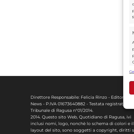
d
p
f
A
p
p
C
s
Ge
U
Direttore Responsabile: Felicia Rinzo - Editore Q
A
News - P.IVA 01673640882 - Testata registrata al
C
Tribunale di Ragusa n°01/2014.
2014. Questo sito Web, Quotidiano di Ragusa, ivi
inclusi nomi, logo, nonchè lo schema di colori e il
layout del sito, sono soggetti a copyright, diritti s