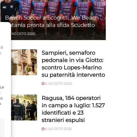
Beach Soccer a Scoglitti, We Beach
Catania pronta alla sfida Scudetto
6 AGOSTO 2026
Il
Sampieri, semaforo
e
pedonale in via Giotto:
scontro Lopes-Marino
su paternità intervento
6 AGOSTO 2026
 Le
e
Ragusa, 184 operatori
do
o
in campo a luglio: 1.527
identificati e 23
stranieri espulsi
6 AGOSTO 2026