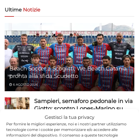
Ultime
Notizie
Beach Soccer a Scoglitti, We Beach Catania
pronta alla sfida Scudetto
6 AGOSTO 2026
Sampieri, semaforo pedonale in via
Giotto: scontro Lopes-Marino su
paternità intervento
Gestisci la tua privacy
Per fornire le migliori esperienze, noi e i nostri partner utilizziamo
6 AGOSTO 2026
tecnologie come i cookie per memorizzare e/o accedere alle
informazioni del dispositivo. Il consenso a queste tecnologie
Ragusa, 184 operatori in campo a