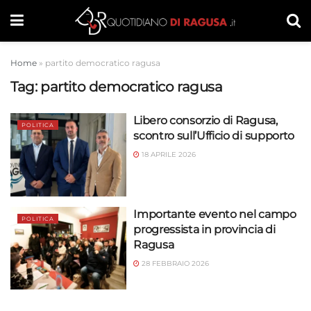
Home
»
partito democratico ragusa
Tag:
partito democratico ragusa
Libero consorzio di Ragusa,
POLITICA
scontro sull’Ufficio di supporto
18 APRILE 2026
Importante evento nel campo
POLITICA
progressista in provincia di
Ragusa
28 FEBBRAIO 2026