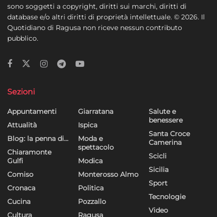
sono soggetti a copyright, diritti sui marchi, diritti di
dati limitati per la selezione della pubblicità, Creare profili per la
database e/o altri diritti di proprietà intellettuale. © 2026. Il
pubblicità personalizzata, Utilizzare profili per la selezione di
Quotidiano di Ragusa non riceve nessun contributo
pubblicità personalizzata, Creare profili per la personalizzazione
pubblico.
dei contenuti, Utilizzare profili per la selezione di contenuti
personalizzati, Sviluppare e migliorare i servizi, Utilizzare dati
limitati per la selezione dei contenuti.
Funzionalità
Sempre attivo
Sezioni
Abbinare e combinare dati provenienti da altre
Appuntamenti
Giarratana
Salute e
fonti di dati, Collegare diversi dispositivi,
benessere
Identificare i dispositivi in base alle informazioni
Attualità
Ispica
trasmesse automaticamente.
Santa Croce
Blog: la penna di…
Moda e
Camerina
spettacolo
Chiaramonte
Scicli
Utilizzare dati di geolocalizzazione precisi,
Gulfi
Modica
Riconoscere i dispositivi in base a informazioni
Sicilia
Comiso
Monterosso Almo
richieste attivamente.
Sport
Cronaca
Politica
Tecnologie
Cucina
Pozzallo
Garantire la sicurezza, prevenire e
Video
rilevare frodi, correggere errori, Erogare
Cultura
Ragusa