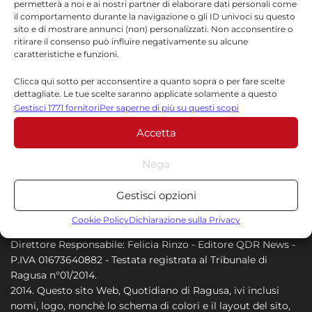
permetterà a noi e ai nostri partner di elaborare dati personali come
luglio: 1.527 identificati e 23 stranieri
il comportamento durante la navigazione o gli ID univoci su questo
sito e di mostrare annunci (non) personalizzati. Non acconsentire o
espulsi
ritirare il consenso può influire negativamente su alcune
6 AGOSTO 2026
caratteristiche e funzioni.
Capretta legata sotto il sole sulla
Clicca qui sotto per acconsentire a quanto sopra o per fare scelte
dettagliate. Le tue scelte saranno applicate solamente a questo
Ispica-Pozzallo: rischiava di morire
sito. È possibile modificare le impostazioni in qualsiasi momento,
Gestisci 1771 fornitori
Per saperne di più su questi scopi
6 AGOSTO 2026
compreso il ritiro del consenso, utilizzando i pulsanti della Cookie
Accetta
Policy o cliccando sul pulsante di gestione del consenso nella parte
inferiore dello schermo.
Nega
Statistiche
Gestisci opzioni
Archiviare informazioni su dispositivo e/o accedervi, Misurare le
prestazioni degli annunci, Misurare le prestazioni dei contenuti,
Cookie Policy
Dichiarazione sulla Privacy
Comprendere il pubblico attraverso statistiche o la
Direttore Responsabile: Felicia Rinzo - Editore QDR News -
combinazione di dati provenienti da fonti diverse.
P.IVA 01673640882 - Testata registrata al Tribunale di
Ragusa n°01/2014.
Marketing
2014. Questo sito Web, Quotidiano di Ragusa, ivi inclusi
nomi, logo, nonchè lo schema di colori e il layout del sito,
Archiviare informazioni su dispositivo e/o accedervi, Utilizzare