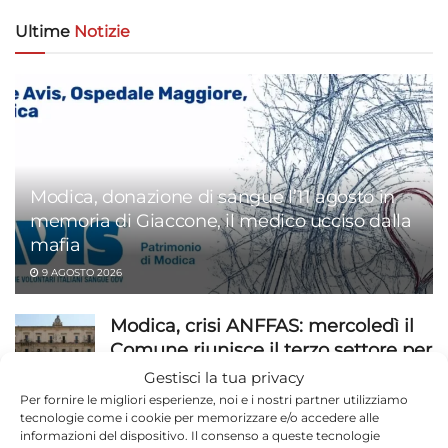
Ultime
Notizie
Modica, donazione di sangue l’11 agosto in
memoria di Giaccone, il medico ucciso dalla
mafia
9 AGOSTO 2026
Modica, crisi ANFFAS: mercoledì il
Comune riunisce il terzo settore per
tutelare le famiglie
Gestisci la tua privacy
Per fornire le migliori esperienze, noi e i nostri partner utilizziamo
9 AGOSTO 2026
tecnologie come i cookie per memorizzare e/o accedere alle
informazioni del dispositivo. Il consenso a queste tecnologie
Modica Calcio, esordio in Coppa