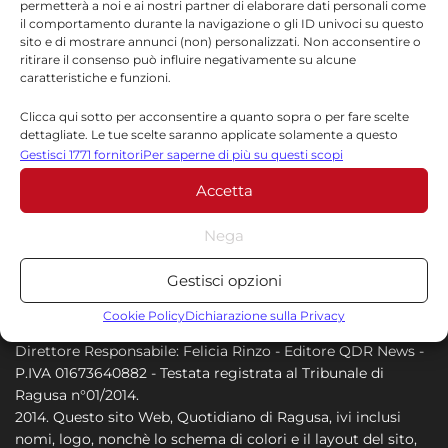
permetterà a noi e ai nostri partner di elaborare dati personali come
Italia
il comportamento durante la navigazione o gli ID univoci su questo
sito e di mostrare annunci (non) personalizzati. Non acconsentire o
9 AGOSTO 2026
ritirare il consenso può influire negativamente su alcune
caratteristiche e funzioni.
Antonio Giannone racconta il
cammino Scicli-Santiago davanti al
Clicca qui sotto per acconsentire a quanto sopra o per fare scelte
dettagliate. Le tue scelte saranno applicate solamente a questo
Municipio
sito. È possibile modificare le impostazioni in qualsiasi momento,
Gestisci 1771 fornitori
Per saperne di più su questi scopi
9 AGOSTO 2026
compreso il ritiro del consenso, utilizzando i pulsanti della Cookie
Accetta
Policy o cliccando sul pulsante di gestione del consenso nella parte
inferiore dello schermo.
Nega
Statistiche
Gestisci opzioni
Archiviare informazioni su dispositivo e/o accedervi, Misurare le
prestazioni degli annunci, Misurare le prestazioni dei contenuti,
Cookie Policy
Dichiarazione sulla Privacy
Comprendere il pubblico attraverso statistiche o la
Direttore Responsabile: Felicia Rinzo - Editore QDR News -
combinazione di dati provenienti da fonti diverse.
P.IVA 01673640882 - Testata registrata al Tribunale di
Ragusa n°01/2014.
Marketing
2014. Questo sito Web, Quotidiano di Ragusa, ivi inclusi
nomi, logo, nonchè lo schema di colori e il layout del sito,
Archiviare informazioni su dispositivo e/o accedervi, Utilizzare