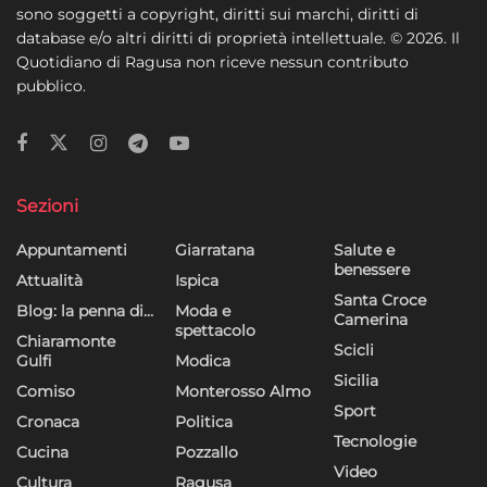
sono soggetti a copyright, diritti sui marchi, diritti di
dati limitati per la selezione della pubblicità, Creare profili per la
database e/o altri diritti di proprietà intellettuale. © 2026. Il
pubblicità personalizzata, Utilizzare profili per la selezione di
Quotidiano di Ragusa non riceve nessun contributo
pubblicità personalizzata, Creare profili per la personalizzazione
pubblico.
dei contenuti, Utilizzare profili per la selezione di contenuti
personalizzati, Sviluppare e migliorare i servizi, Utilizzare dati
limitati per la selezione dei contenuti.
Funzionalità
Sempre attivo
Sezioni
Abbinare e combinare dati provenienti da altre
Appuntamenti
Giarratana
Salute e
fonti di dati, Collegare diversi dispositivi,
benessere
Identificare i dispositivi in base alle informazioni
Attualità
Ispica
trasmesse automaticamente.
Santa Croce
Blog: la penna di…
Moda e
Camerina
spettacolo
Chiaramonte
Scicli
Utilizzare dati di geolocalizzazione precisi,
Gulfi
Modica
Riconoscere i dispositivi in base a informazioni
Sicilia
Comiso
Monterosso Almo
richieste attivamente.
Sport
Cronaca
Politica
Tecnologie
Cucina
Pozzallo
Garantire la sicurezza, prevenire e
Video
rilevare frodi, correggere errori, Erogare
Cultura
Ragusa