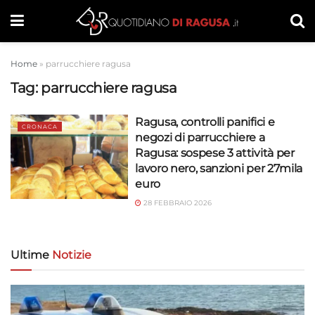
Home
»
parrucchiere ragusa
Tag:
parrucchiere ragusa
Ragusa, controlli panifici e
CRONACA
negozi di parrucchiere a
Ragusa: sospese 3 attività per
lavoro nero, sanzioni per 27mila
euro
28 FEBBRAIO 2026
Ultime
Notizie