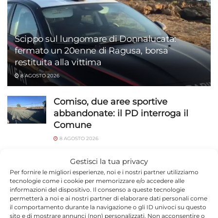
Scippo sul lungomare di Donnalucata:
fermato un 20enne di Ragusa, borsa
restituita alla vittima
8 AGOSTO 2026
Comiso, due aree sportive
abbandonate: il PD interroga il
Comune
8 AGOSTO 2026
A Ragusa nasce l’AIDC:
Gestisci la tua privacy
l’associazione dottori
Per fornire le migliori esperienze, noi e i nostri partner utilizziamo
tecnologie come i cookie per memorizzare e/o accedere alle
commercialisti di Ragusa
informazioni del dispositivo. Il consenso a queste tecnologie
8 AGOSTO 2026
permetterà a noi e ai nostri partner di elaborare dati personali come
il comportamento durante la navigazione o gli ID univoci su questo
sito e di mostrare annunci (non) personalizzati. Non acconsentire o
Etna blocca gli arrivi a Catania: