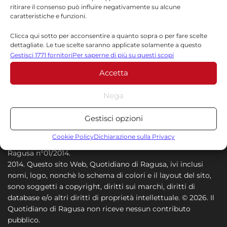
ritirare il consenso può influire negativamente su alcune
ecco cosa rimborsa davvero la
caratteristiche e funzioni.
compagnia aerea
Clicca qui sotto per acconsentire a quanto sopra o per fare scelte
8 AGOSTO 2026
dettagliate. Le tue scelte saranno applicate solamente a questo
sito. È possibile modificare le impostazioni in qualsiasi momento,
Gestisci 1771 fornitori
Per saperne di più su questi scopi
compreso il ritiro del consenso, utilizzando i pulsanti della Cookie
Accetta
Policy o cliccando sul pulsante di gestione del consenso nella parte
inferiore dello schermo.
Nega
Statistiche
Gestisci opzioni
Archiviare informazioni su dispositivo e/o accedervi, Misurare le
Direttore Responsabile: Felicia Rinzo - Editore QDR News -
prestazioni degli annunci, Misurare le prestazioni dei contenuti,
Cookie Policy
Dichiarazione sulla Privacy
P.IVA 01673640882 - Testata registrata al Tribunale di
Comprendere il pubblico attraverso statistiche o la
Ragusa n°01/2014.
combinazione di dati provenienti da fonti diverse.
2014. Questo sito Web, Quotidiano di Ragusa, ivi inclusi
nomi, logo, nonchè lo schema di colori e il layout del sito,
Marketing
sono soggetti a copyright, diritti sui marchi, diritti di
database e/o altri diritti di proprietà intellettuale. © 2026. Il
Archiviare informazioni su dispositivo e/o accedervi, Utilizzare
Quotidiano di Ragusa non riceve nessun contributo
dati limitati per la selezione della pubblicità, Creare profili per la
pubblico.
pubblicità personalizzata, Utilizzare profili per la selezione di