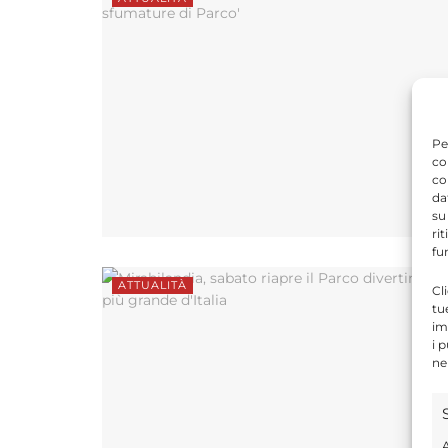
Pe
co
co
da
su
ri
fu
ATTUALITÀ
Cl
tu
im
i 
ne
A