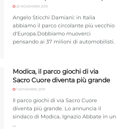
dispositivi in base a informazioni richieste attivamente.
26 NOVEMBRE 2019
Angelo Sticchi Damiani: in Italia
Garantire la sicurezza, prevenire e rilevare frodi,
correggere errori, Erogare e presentare
abbiamo il parco circolante più vecchio
Sempre attiv
pubblicità e contenuto, Salvare e comunicare le
d'Europa.Dobbiamo muoverci
scelte sulla privacy.
pensando ai 37 milioni di automobilisti.
Modica, il parco giochi di via
Sacro Cuore diventa più grande
1 NOVEMBRE 2019
Il parco giochi di via Sacro Cuore
diventa più grande. Lo annuncia il
sindaco di Modica, Ignazio Abbate in un
...