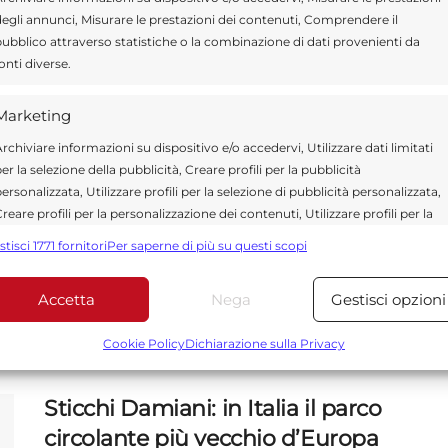
ore di puro divertimento
egli annunci, Misurare le prestazioni dei contenuti, Comprendere il
ubblico attraverso statistiche o la combinazione di dati provenienti da
onti diverse.
Marketing
Ragusa, una discarica di amianto
al posto del parco urbano FOTO
rchiviare informazioni su dispositivo e/o accedervi, Utilizzare dati limitati
er la selezione della pubblicità, Creare profili per la pubblicità
30 NOVEMBRE 2019
ersonalizzata, Utilizzare profili per la selezione di pubblicità personalizzata,
reare profili per la personalizzazione dei contenuti, Utilizzare profili per la
"Una discarica di amianto nello stesso
elezione di contenuti personalizzati, Sviluppare e migliorare i servizi,
stisci 1771 fornitori
Per saperne di più su questi scopi
luogo in cui dovrebbe sorgere il parco
tilizzare dati limitati per la selezione dei contenuti.
urbano di Ragusa". Gurrieri: ringrazio i
Accetta
Nega
Gestisci opzioni
ragazzi ...
Funzionalità
Sempre attiv
bbinare e combinare dati provenienti da altre fonti di dati,
Cookie Policy
Dichiarazione sulla Privacy
ollegare diversi dispositivi, Identificare i dispositivi in base
alle informazioni trasmesse automaticamente.
Sticchi Damiani: in Italia il parco
circolante più vecchio d’Europa
Utilizzare dati di geolocalizzazione precisi, Riconoscere i