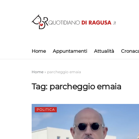
Home
Appuntamenti
Attualità
Cronac
Home
»
parcheggio emaia
Tag:
parcheggio emaia
POLITICA