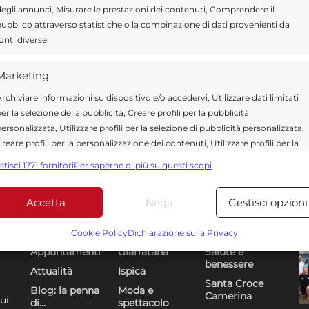
egli annunci, Misurare le prestazioni dei contenuti, Comprendere il
ubblico attraverso statistiche o la combinazione di dati provenienti da
onti diverse.
Marketing
rchiviare informazioni su dispositivo e/o accedervi, Utilizzare dati limitati
er la selezione della pubblicità, Creare profili per la pubblicità
ersonalizzata, Utilizzare profili per la selezione di pubblicità personalizzata,
reare profili per la personalizzazione dei contenuti, Utilizzare profili per la
elezione di contenuti personalizzati, Sviluppare e migliorare i servizi,
stisci 1771 fornitori
Per saperne di più su questi scopi
tilizzare dati limitati per la selezione dei contenuti.
Accetta
Nega
Gestisci opzioni
Funzionalità
Sempre attiv
Sezioni
U
DR
bbinare e combinare dati provenienti da altre fonti di dati,
Cookie Policy
Dichiarazione sulla Privacy
ollegare diversi dispositivi, Identificare i dispositivi in base
Appuntamenti
Giarratana
Salute e
alle informazioni trasmesse automaticamente.
benessere
Attualità
Ispica
Santa Croce
Blog: la penna
Moda e
Camerina
Utilizzare dati di geolocalizzazione precisi, Riconoscere i
ui
di…
spettacolo