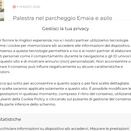
9 MARZO 2026
Palestra nel parcheggio Emaia e asilo
nido a ridosso del Mercato dei Fiori,
Gestisci la tua privacy
Scuderi: a Vittoria si realizzano le opere
r fornire le migliori esperienze, noi e i nostri partner utilizziamo tecnologie
...
me i cookie per memorizzare e/o accedere alle informazioni del dispositivo. 
nsenso a queste tecnologie permetterà a noi e ai nostri partner di elaborar
ti personali come il comportamento durante la navigazione o gli ID univoci
 questo sito e di mostrare annunci (non) personalizzati. Non acconsentire o
tirare il consenso può influire negativamente su alcune caratteristiche e
nzioni.
icca qui sotto per acconsentire a quanto sopra o per fare scelte dettagliate.
e scelte saranno applicate solamente a questo sito. È possibile modificare l
postazioni in qualsiasi momento, compreso il ritiro del consenso, utilizzan
pulsanti della Cookie Policy o cliccando sul pulsante di gestione del consens
lla parte inferiore dello schermo.
Statistiche
rchiviare informazioni su dispositivo e/o accedervi, Misurare le prestazioni