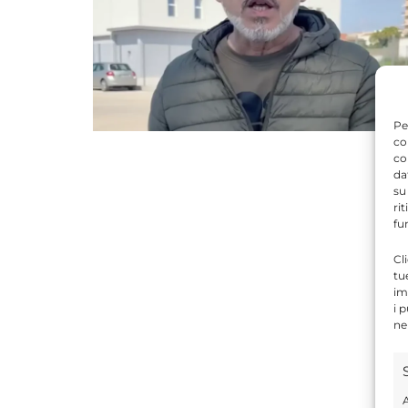
Pe
co
co
da
su
ri
fu
Cl
tu
im
i 
ne
A