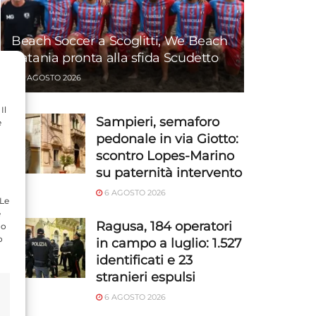
Beach Soccer a Scoglitti, We Beach
Catania pronta alla sfida Scudetto
6 AGOSTO 2026
Il
Sampieri, semaforo
e
pedonale in via Giotto:
scontro Lopes-Marino
su paternità intervento
6 AGOSTO 2026
 Le
e
Ragusa, 184 operatori
do
o
in campo a luglio: 1.527
identificati e 23
stranieri espulsi
6 AGOSTO 2026