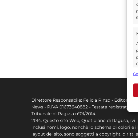
d
p
f
A
p
p
C
s
Ge
U
Direttore Responsabile: Felicia Rinzo - Editore Q
A
News - P.IVA 01673640882 - Testata registrata al
C
Tribunale di Ragusa n°01/2014.
2014. Questo sito Web, Quotidiano di Ragusa, ivi
inclusi nomi, logo, nonchè lo schema di colori e il
layout del sito, sono soggetti a copyright, diritti s