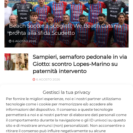
Beach Soccer a Scoglitti, We Beach Catania
pronta alla sfida Scudetto
6 AGOSTO 2026
Sampieri, semaforo pedonale in via
Giotto: scontro Lopes-Marino su
paternità intervento
6 AGOSTO 2026
Ragusa, 184 operatori in campo a
Gestisci la tua privacy
luglio: 1.527 identificati e 23 stranieri
Per fornire le migliori esperienze, noi e i nostri partner utilizziamo
tecnologie come i cookie per memorizzare e/o accedere alle
espulsi
informazioni del dispositivo. Il consenso a queste tecnologie
permetterà a noi e ai nostri partner di elaborare dati personali come
6 AGOSTO 2026
il comportamento durante la navigazione o gli ID univoci su questo
sito e di mostrare annunci (non) personalizzati. Non acconsentire o
Capretta legata sotto il sole sulla
ritirare il consenso può influire negativamente su alcune