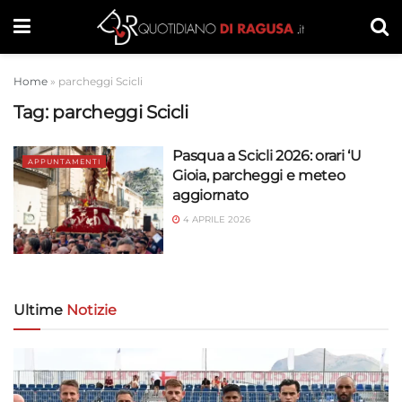
Home
»
parcheggi Scicli
Tag:
parcheggi Scicli
Pasqua a Scicli 2026: orari ‘U
APPUNTAMENTI
Gioia, parcheggi e meteo
aggiornato
4 APRILE 2026
Ultime
Notizie