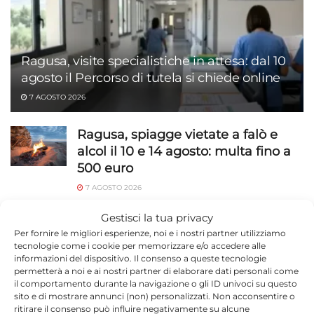
Ragusa, visite specialistiche in attesa: dal 10
agosto il Percorso di tutela si chiede online
7 AGOSTO 2026
Ragusa, spiagge vietate a falò e
alcol il 10 e 14 agosto: multa fino a
500 euro
7 AGOSTO 2026
Marina di Modica, Enriquez al
Gestisci la tua privacy
Corallo e Lido Sud: tre serate dall’8
Per fornire le migliori esperienze, noi e i nostri partner utilizziamo
tecnologie come i cookie per memorizzare e/o accedere alle
agosto
informazioni del dispositivo. Il consenso a queste tecnologie
permetterà a noi e ai nostri partner di elaborare dati personali come
7 AGOSTO 2026
il comportamento durante la navigazione o gli ID univoci su questo
sito e di mostrare annunci (non) personalizzati. Non acconsentire o
Bus gratuito per il Koala a Ragusa:
ritirare il consenso può influire negativamente su alcune